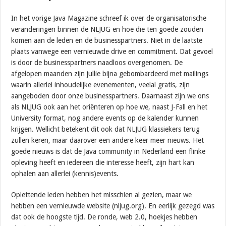
In het vorige Java Magazine schreef ik over de organisatorische
veranderingen binnen de NLJUG en hoe die ten goede zouden
komen aan de leden en de businesspartners. Niet in de laatste
plaats vanwege een vernieuwde drive en commitment. Dat gevoel
is door de businesspartners naadloos overgenomen. De
afgelopen maanden zijn jullie bijna gebombardeerd met mailings
waarin allerlei inhoudelijke evenementen, veelal gratis, zijn
aangeboden door onze businesspartners. Daarnaast zijn we ons
als NLJUG ook aan het oriënteren op hoe we, naast J-Fall en het
University format, nog andere events op de kalender kunnen
krijgen. Wellicht betekent dit ook dat NLJUG klassiekers terug
zullen keren, maar daarover een andere keer meer nieuws. Het
goede nieuws is dat de Java community in Nederland een flinke
opleving heeft en iedereen die interesse heeft, zijn hart kan
ophalen aan allerlei (kennis)events.
Oplettende leden hebben het misschien al gezien, maar we
hebben een vernieuwde website (nljug.org). En eerlijk gezegd was
dat ook de hoogste tijd. De ronde, web 2.0, hoekjes hebben