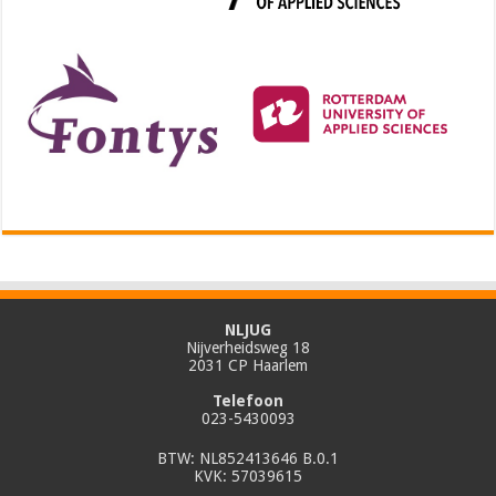
NLJUG
Nijverheidsweg 18
2031 CP Haarlem
Telefoon
023-5430093
BTW: NL852413646 B.0.1
KVK: 57039615