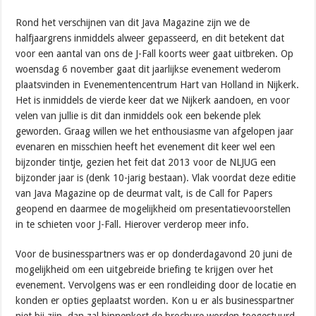
Rond het verschijnen van dit Java Magazine zijn we de
halfjaargrens inmiddels alweer gepasseerd, en dit betekent dat
voor een aantal van ons de J-Fall koorts weer gaat uitbreken. Op
woensdag 6 november gaat dit jaarlijkse evenement wederom
plaatsvinden in Evenementencentrum Hart van Holland in Nijkerk.
Het is inmiddels de vierde keer dat we Nijkerk aandoen, en voor
velen van jullie is dit dan inmiddels ook een bekende plek
geworden. Graag willen we het enthousiasme van afgelopen jaar
evenaren en misschien heeft het evenement dit keer wel een
bijzonder tintje, gezien het feit dat 2013 voor de NLJUG een
bijzonder jaar is (denk 10-jarig bestaan). Vlak voordat deze editie
van Java Magazine op de deurmat valt, is de Call for Papers
geopend en daarmee de mogelijkheid om presentatievoorstellen
in te schieten voor J-Fall. Hierover verderop meer info.
Voor de businesspartners was er op donderdagavond 20 juni de
mogelijkheid om een uitgebreide briefing te krijgen over het
evenement. Vervolgens was er een rondleiding door de locatie en
konden er opties geplaatst worden. Kon u er als businesspartner
niet bij zijn, dan zal binnenkort de brochure worden toegestuurd