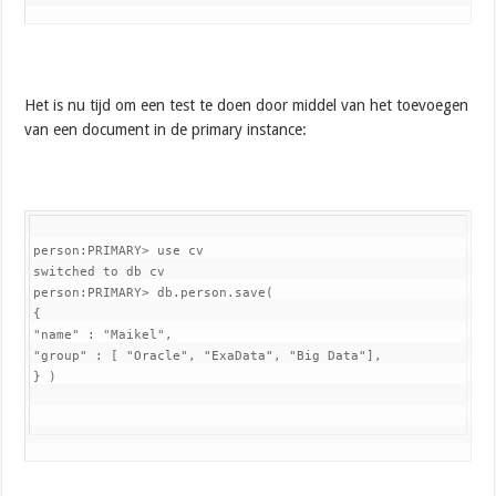
Het is nu tijd om een test te doen door middel van het toevoegen
van een document in de primary instance:
person:PRIMARY> use cv

switched to db cv

person:PRIMARY> db.person.save(

{

"name" : "Maikel",

"group" : [ "Oracle", "ExaData", "Big Data"],

} )