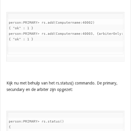
person:PRIMARY> rs.add(Computername:40002)

{ "ok" : 1 }

person:PRIMARY> rs.add(Computername:40003, {arbiterOnly:
tru
{ "ok" : 1 }
Kijk nu met behulp van het rs.status() commando. De primary,
secundary en de arbiter zijn opgezet:
person:PRIMARY> rs.status()

{
