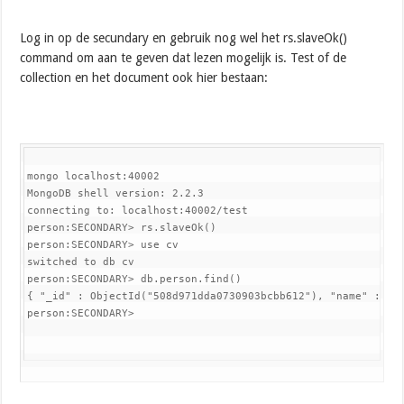
Log in op de secundary en gebruik nog wel het rs.slaveOk()
command om aan te geven dat lezen mogelijk is. Test of de
collection en het document ook hier bestaan:
mongo localhost:40002

MongoDB shell version: 2.2.3

connecting to: localhost:40002/test

person:SECONDARY> rs.slaveOk()

person:SECONDARY> use cv

switched to db cv

person:SECONDARY> db.person.find()

{ "_id" : ObjectId("508d971dda0730903bcbb612"), "name" : "Ma
person:SECONDARY>