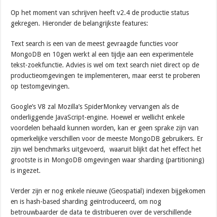
Op het moment van schrijven heeft v2.4 de productie status
gekregen. Hieronder de belangrijkste features:
Text search is een van de meest gevraagde functies voor
MongoDB en 10gen werkt al een tijdje aan een experimentele
tekst-zoekfunctie. Advies is wel om text search niet direct op de
productieomgevingen te implementeren, maar eerst te proberen
op testomgevingen.
Google’s V8 zal Mozilla’s SpiderMonkey vervangen als de
onderliggende JavaScript-engine. Hoewel er wellicht enkele
voordelen behaald kunnen worden, kan er geen sprake zijn van
opmerkelijke verschillen voor de meeste MongoDB gebruikers. Er
zijn wel benchmarks uitgevoerd, waaruit blijkt dat het effect het
grootste is in MongoDB omgevingen waar sharding (partitioning)
is ingezet.
Verder zijn er nog enkele nieuwe (Geospatial) indexen bijgekomen
en is hash-based sharding geïntroduceerd, om nog
betrouwbaarder de data te distribueren over de verschillende