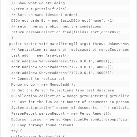
 // Show what we are doing...

 System.out.println(fields);

 // Sort on name (descent order)

 DBObject orderBy = new BasicDBObject("name", -1);

 // return persons which met the conditions

 return personCollection.find(fields).sort(orderBy);

 }

public static void main(String[] args) throws UnknownHostExc
 // Application is aware of replicaset of mongoInstances

 List addr = new ArrayList();

 addr.add(new ServerAddress("127.0.0.1", 40001));

 addr.add(new ServerAddress("127.0.0.1", 40002));

 addr.add(new ServerAddress("127.0.0.1", 40003));

 // Connect to replica set

 Mongo mongo = new Mongo(addr);

 // Get the Person Collections from test database

 DBCollection collection = mongo.getDB("test").getCollection
 // Just for the fun count number of documents in person col
 System.out.println(" number of documents : " + collection.g
 PersonReport personReport = new PersonReport();

 DBCursor cursor = personReport.getPersonWithGroup("Big Data
 // Loop through found persons...

 try {

 while(cursor.hasNext()) {
