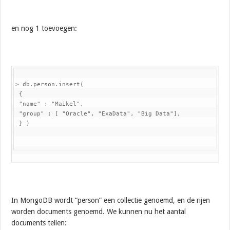
en nog 1 toevoegen:
> db.person.insert(

 {

 "name" : "Maikel",

 "group" : [ "Oracle", "ExaData", "Big Data"],

 } )
In MongoDB wordt “person” een collectie genoemd, en de rijen
worden documents genoemd. We kunnen nu het aantal
documents tellen: