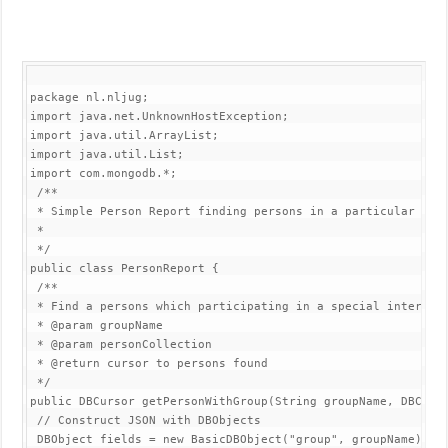
package nl.nljug;

import java.net.UnknownHostException;

import java.util.ArrayList;

import java.util.List;

import com.mongodb.*;

 /**

 * Simple Person Report finding persons in a particular grou
 *

 */

public class PersonReport {

 /**

 * Find a persons which participating in a special interest 
 * @param groupName

 * @param personCollection

 * @return cursor to persons found

 */

public DBCursor getPersonWithGroup(String groupName, DBColle
 // Construct JSON with DBObjects

 DBObject fields = new BasicDBObject("group", groupName);
