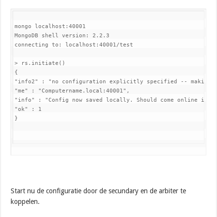
mongo localhost:40001

MongoDB shell version: 2.2.3

connecting to: localhost:40001/test

> rs.initiate()

{

"info2" : "no configuration explicitly specified -- making o
"me" : "Computername.local:40001",

"info" : "Config now saved locally. Should come online in ab
"ok" : 1

}
Start nu de configuratie door de secundary en de arbiter te
koppelen.