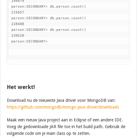
 194079

 person:SECONDARY> db.person.count()

 215657

 person:SECONDARY> db.person.count()

 228488

 person:SECONDARY> db.person.count()

 239528

 person:SECONDARY>
Het werkt!
Download nu de nieuwste Java driver voor MongoDB van:
https://github.com/mongodb/mongo-java-driver/downloads
Maak een nieuw Java project aan in Eclipse of een andere IDE.
Voeg de gedownloade JAR file toe in het build path. Gebruik de
volgende code om je main class op te zetten.