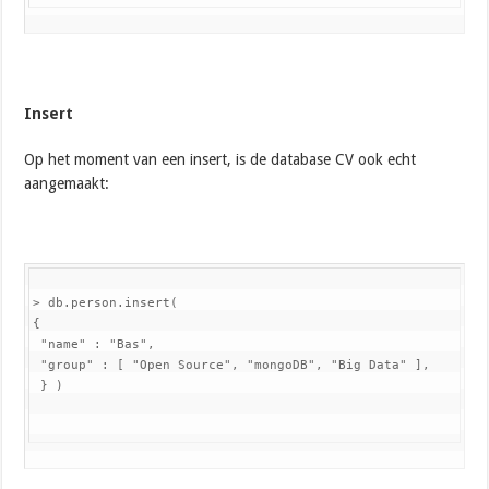
Insert
Op het moment van een insert, is de database CV ook echt
aangemaakt:
> db.person.insert(

{

 "name" : "Bas",

 "group" : [ "Open Source", "mongoDB", "Big Data" ],

 } )