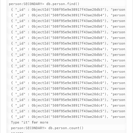
person:SECONDARY> db.person.find()

 { "_id" : ObjectId("508f95e9e38917f43ae20db3"), "person" : 
 { "_id" : ObjectId("508f95e9e38917f43ae20db4"), "person" : 
 { "_id" : ObjectId("508f95e9e38917f43ae20db5"), "person" : 
 { "_id" : ObjectId("508f95e9e38917f43ae20db6"), "person" : 
 { "_id" : ObjectId("508f95e9e38917f43ae20db7"), "person" : 
 { "_id" : ObjectId("508f95e9e38917f43ae20db8"), "person" : 
 { "_id" : ObjectId("508f95e9e38917f43ae20db9"), "person" : 
 { "_id" : ObjectId("508f95e9e38917f43ae20dba"), "person" : 
 { "_id" : ObjectId("508f95e9e38917f43ae20dbb"), "person" : 
 { "_id" : ObjectId("508f95e9e38917f43ae20dbc"), "person" : 
 { "_id" : ObjectId("508f95e9e38917f43ae20dbd"), "person" : 
 { "_id" : ObjectId("508f95e9e38917f43ae20dbe"), "person" : 
 { "_id" : ObjectId("508f95e9e38917f43ae20dbf"), "person" : 
 { "_id" : ObjectId("508f95e9e38917f43ae20dc0"), "person" : 
 { "_id" : ObjectId("508f95e9e38917f43ae20dc1"), "person" : 
 { "_id" : ObjectId("508f95e9e38917f43ae20dc2"), "person" : 
 { "_id" : ObjectId("508f95e9e38917f43ae20dc3"), "person" : 
 { "_id" : ObjectId("508f95e9e38917f43ae20dc4"), "person" : 
 { "_id" : ObjectId("508f95e9e38917f43ae20dc5"), "person" : 
 { "_id" : ObjectId("508f95e9e38917f43ae20dc6"), "person" : 
 Type "it" 
for
 more

 person:SECONDARY> db.person.count()
