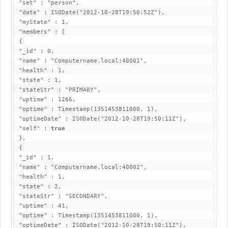
 "set" : "person",

 "date" : ISODate("2012-10-28T19:50:52Z"),

 "myState" : 1,

 "members" : [

 {

 "_id" : 0,

 "name" : "Computername.local:40001",

 "health" : 1,

 "state" : 1,

 "stateStr" : "PRIMARY",

 "uptime" : 1266,

 "optime" : Timestamp(1351453811000, 1),

 "optimeDate" : ISODate("2012-10-28T19:50:11Z"),

 "self" : 
true
 },

 {

 "_id" : 1,

 "name" : "Computername.local:40002",

 "health" : 1,

 "state" : 2,

 "stateStr" : "SECONDARY",

 "uptime" : 41,

 "optime" : Timestamp(1351453811000, 1),

 "optimeDate" : ISODate("2012-10-28T19:50:11Z"),
