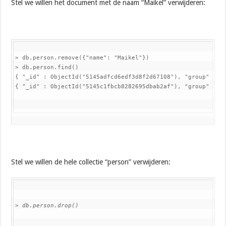
Stel we willen het document met de naam “Maikel” verwijderen:
> db.person.remove({"name": "Maikel"})

> db.person.find()

{ "_id" : ObjectId("5145adfcd6edf3d8f2d67108"), "group" : [ 
{ "_id" : ObjectId("5145c1fbcb8282695dbab2af"), "group" : [
Stel we willen de hele collectie “person” verwijderen:
> db.person.drop()