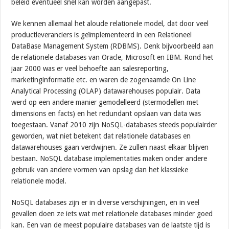
beleid eventueel snel kan worden aangepast.
We kennen allemaal het aloude relationele model, dat door veel
productleveranciers is geïmplementeerd in een Relationeel
DataBase Management System (RDBMS). Denk bijvoorbeeld aan
de relationele databases van Oracle, Microsoft en IBM. Rond het
jaar 2000 was er veel behoefte aan salesreporting,
marketinginformatie etc. en waren de zogenaamde On Line
Analytical Processing (OLAP) datawarehouses populair. Data
werd op een andere manier gemodelleerd (stermodellen met
dimensions en facts) en het redundant opslaan van data was
toegestaan. Vanaf 2010 zijn NoSQL-databases steeds populairder
geworden, wat niet betekent dat relationele databases en
datawarehouses gaan verdwijnen. Ze zullen naast elkaar blijven
bestaan. NoSQL database implementaties maken onder andere
gebruik van andere vormen van opslag dan het klassieke
relationele model.
NoSQL databases zijn er in diverse verschijningen, en in veel
gevallen doen ze iets wat met relationele databases minder goed
kan. Een van de meest populaire databases van de laatste tijd is