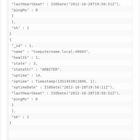
 "lastHeartbeat" : ISODate("2012-10-28T19:50:51Z"),

 "pingMs" : 0

 }

 ],

 "ok" : 1

}

{

 "_id" : 1,

 "name" : "Computername.local:40003",

 "health" : 1,

 "state" : 3,

 "stateStr" : "ARBITER",

 "uptime" : 14,

 "optime" : Timestamp(1351453811000, 1),

 "optimeDate" : ISODate("2012-10-28T19:50:11Z"),

 "lastHeartbeat" : ISODate("2012-10-28T19:50:51Z"),

 "pingMs" : 0

 }

 ],

 "ok" : 1

}