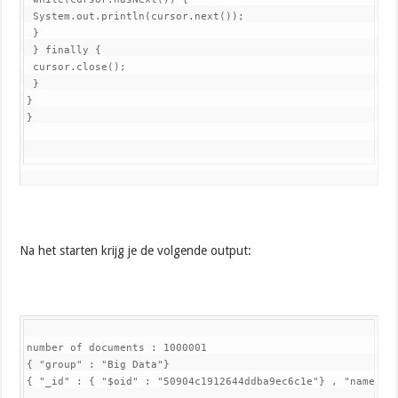
 System.out.println(cursor.next());

 }

 } finally {

 cursor.close();

 }

}

}
Na het starten krijg je de volgende output:
number of documents : 1000001

{ "group" : "Big Data"}

{ "_id" : { "$oid" : "50904c1912644ddba9ec6c1e"} , "name" :