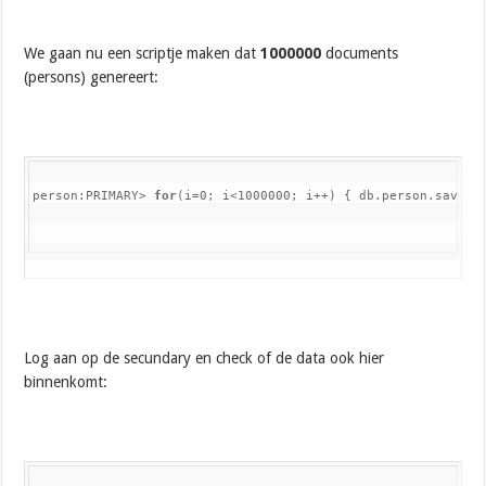
We gaan nu een scriptje maken dat
1000000
documents
(persons) genereert:
person:PRIMARY> 
for
(i=0; i<1000000; i++) { db.person.save({
Log aan op de secundary en check of de data ook hier
binnenkomt: