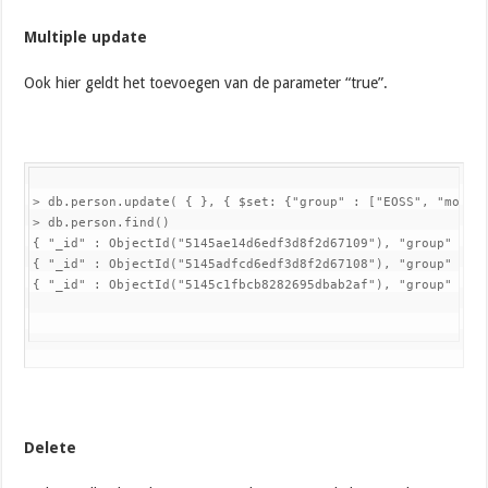
Multiple update
Ook hier geldt het toevoegen van de parameter “true”.
> db.person.update( { }, { $set: {"group" : ["EOSS", "mongo
> db.person.find()

{ "_id" : ObjectId("5145ae14d6edf3d8f2d67109"), "group" : [ 
{ "_id" : ObjectId("5145adfcd6edf3d8f2d67108"), "group" : [ 
{ "_id" : ObjectId("5145c1fbcb8282695dbab2af"), "group" : [
Delete