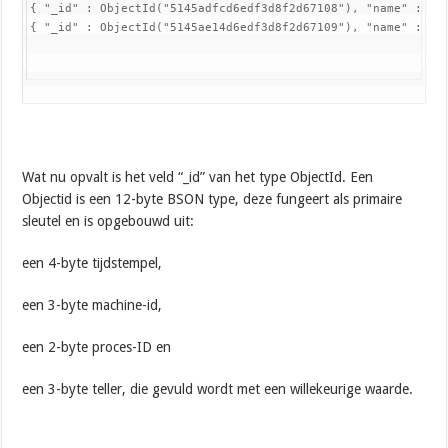
{ "_id" : ObjectId("5145adfcd6edf3d8f2d67108"), "name" : "Ba
{ "_id" : ObjectId("5145ae14d6edf3d8f2d67109"), "name" : "M
Wat nu opvalt is het veld “_id” van het type ObjectId. Een
Objectid is een 12-byte BSON type, deze fungeert als primaire
sleutel en is opgebouwd uit:
een 4-byte tijdstempel,
een 3-byte machine-id,
een 2-byte proces-ID en
een 3-byte teller, die gevuld wordt met een willekeurige waarde.