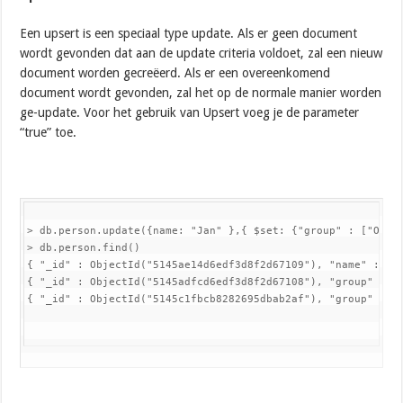
Een upsert is een speciaal type update. Als er geen document
wordt gevonden dat aan de update criteria voldoet, zal een nieuw
document worden gecreëerd. Als er een overeenkomend
document wordt gevonden, zal het op de normale manier worden
ge-update. Voor het gebruik van Upsert voeg je de parameter
“true” toe.
> db.person.update({name: "Jan" },{ $set: {"group" : ["Open
> db.person.find()

{ "_id" : ObjectId("5145ae14d6edf3d8f2d67109"), "name" : "Ma
{ "_id" : ObjectId("5145adfcd6edf3d8f2d67108"), "group" : [ 
{ "_id" : ObjectId("5145c1fbcb8282695dbab2af"), "group" : [