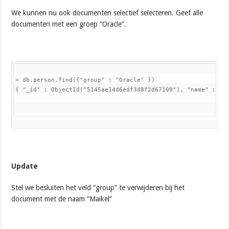
We kunnen nu ook documenten selectief selecteren. Geef alle
documenten met een groep “Oracle”.
> db.person.find({"group" : "Oracle" })

{ "_id" : ObjectId("5145ae14d6edf3d8f2d67109"), "name" : "M
Update
Stel we besluiten het veld “group” te verwijderen bij het
document met de naam “Maikel”