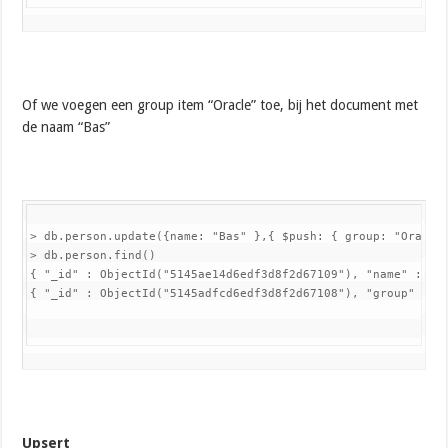
Of we voegen een group item “Oracle” toe, bij het document met
de naam “Bas”
> db.person.update({name: "Bas" },{ $push: { group: "Oracle"
> db.person.find()

{ "_id" : ObjectId("5145ae14d6edf3d8f2d67109"), "name" : "Ma
{ "_id" : ObjectId("5145adfcd6edf3d8f2d67108"), "group" : [
Upsert