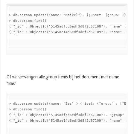
> db.person.update({name: "Maikel"}, {$unset: {group: 1}})

> db.person.find()

{ "_id" : ObjectId("5145adfcd6edf3d8f2d67108"), "name" : "Ba
{ "_id" : ObjectId("5145ae14d6edf3d8f2d67109"), "name" : "M
Of we vervangen alle group items bij het document met name
“Bas”
> db.person.update({name: "Bas" },{ $set: {"group" : ["EOSS"
> db.person.find()

{ "_id" : ObjectId("5145adfcd6edf3d8f2d67108"), "group" : [ 
{ "_id" : ObjectId("5145ae14d6edf3d8f2d67109"), "name" : "M