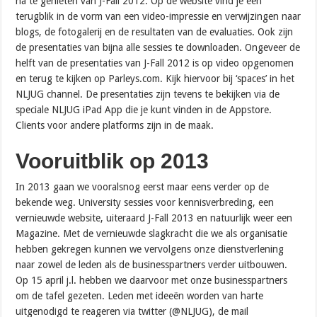
na te genieten van J-Fall 2012. Op de website vind je een
terugblik in de vorm van een video-impressie en verwijzingen naar
blogs, de fotogalerij en de resultaten van de evaluaties. Ook zijn
de presentaties van bijna alle sessies te downloaden. Ongeveer de
helft van de presentaties van J-Fall 2012 is op video opgenomen
en terug te kijken op Parleys.com. Kijk hiervoor bij ‘spaces’ in het
NLJUG channel. De presentaties zijn tevens te bekijken via de
speciale NLJUG iPad App die je kunt vinden in de Appstore.
Clients voor andere platforms zijn in de maak.
Vooruitblik op 2013
In 2013 gaan we vooralsnog eerst maar eens verder op de
bekende weg. University sessies voor kennisverbreding, een
vernieuwde website, uiteraard J-Fall 2013 en natuurlijk weer een
Magazine. Met de vernieuwde slagkracht die we als organisatie
hebben gekregen kunnen we vervolgens onze dienstverlening
naar zowel de leden als de businesspartners verder uitbouwen.
Op 15 april j.l. hebben we daarvoor met onze businesspartners
om de tafel gezeten. Leden met ideeën worden van harte
uitgenodigd te reageren via twitter (@NLJUG), de mail