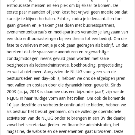
enthousiaste mensen en een plek om bij elkaar te komen. De
eerste paar maanden of jaren kost het vrijwel geen moeite om dat
kunstje te blijven herhalen. Echter, zodra je ledenaantallen fors
gaan groeien en je ‘zaken’ gaat doen met businesspartners,
evenementenbureau’s en mediapartners verander je langzaam van
een club enthousiastelingen bij een thema tot een bedrijf. Om die
fase te overleven moet je je ook gaan gedragen als bedrijf. En dat
betekent dat de spaarzame avonduren en regenachtige
zondagmiddagen ineens gevuld gaan worden met saaie
bezigheden als ledenadministratie, boekhouding, projectleiding
en wat al niet meer. Aangezien de NLJUG voor geen van de
bestuursleden een day-job is, hebben we ons de afgelopen jaren
met vallen en opstaan door die dynamiek heen gewerkt. Sinds
2003 (ja, ja, 2013 is daarmee dus een bijzonder jaar!) zijn we de
NLJUG in haar huidige vorm aan het rollen. Om ook de komende
10 jaar dezelfde en verbeterde continuïteit te bieden, hebben we
als bestuur het besluit genomen, om de volledige operationele
activiteiten van de NLJUG onder te brengen in een BV die daarbij
zowel het secretariaat (leden- en financiële administratie), het
magazine, de website en de evenementen gaat uitvoeren. Deze