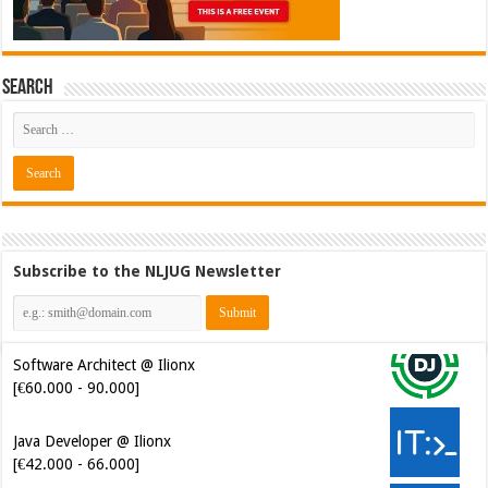
Search
Subscribe to the NLJUG Newsletter
Software Architect @ Ilionx
[€60.000 - 90.000]
Java Developer @ Ilionx
[€42.000 - 66.000]
Test Automatiseerder @
OrangeCrest [€48.000 - 60.000]