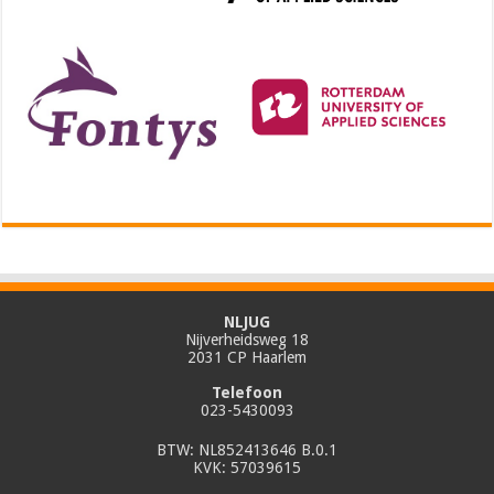
NLJUG
Nijverheidsweg 18
2031 CP Haarlem
Telefoon
023-5430093
BTW: NL852413646 B.0.1
KVK: 57039615