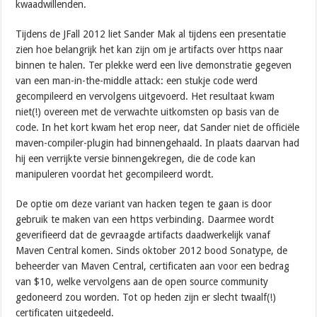
kwaadwillenden.
Tijdens de JFall 2012 liet Sander Mak al tijdens een presentatie
zien hoe belangrijk het kan zijn om je artifacts over https naar
binnen te halen. Ter plekke werd een live demonstratie gegeven
van een man-in-the-middle attack: een stukje code werd
gecompileerd en vervolgens uitgevoerd. Het resultaat kwam
niet(!) overeen met de verwachte uitkomsten op basis van de
code. In het kort kwam het erop neer, dat Sander niet de officiële
maven-compiler-plugin had binnengehaald. In plaats daarvan had
hij een verrijkte versie binnengekregen, die de code kan
manipuleren voordat het gecompileerd wordt.
De optie om deze variant van hacken tegen te gaan is door
gebruik te maken van een https verbinding. Daarmee wordt
geverifieerd dat de gevraagde artifacts daadwerkelijk vanaf
Maven Central komen. Sinds oktober 2012 bood Sonatype, de
beheerder van Maven Central, certificaten aan voor een bedrag
van $10, welke vervolgens aan de open source community
gedoneerd zou worden. Tot op heden zijn er slecht twaalf(!)
certificaten uitgedeeld.