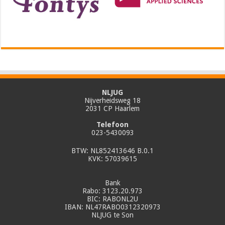
NLJUG
Nijverheidsweg 18
2031 CP Haarlem
Telefoon
023-5430093
BTW: NL852413646 B.0.1
KVK: 57039615
Bank
Rabo: 3123.20.973
BIC: RABONL2U
IBAN: NL47RABO0312320973
NLJUG te Son