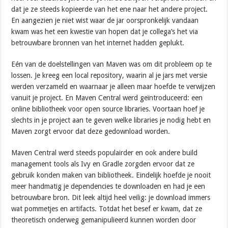
dat je ze steeds kopieerde van het ene naar het andere project.
En aangezien je niet wist waar de jar oorspronkelijk vandaan
kwam was het een kwestie van hopen dat je collega’s het via
betrouwbare bronnen van het internet hadden geplukt.
Eén van de doelstellingen van Maven was om dit probleem op te
lossen. Je kreeg een local repository, waarin al je jars met versie
werden verzameld en waarnaar je alleen maar hoefde te verwijzen
vanuit je project. En Maven Central werd geïntroduceerd: een
online bibliotheek voor open source libraries. Voortaan hoef je
slechts in je project aan te geven welke libraries je nodig hebt en
Maven zorgt ervoor dat deze gedownload worden.
Maven Central werd steeds populairder en ook andere build
management tools als Ivy en Gradle zorgden ervoor dat ze
gebruik konden maken van bibliotheek. Eindelijk hoefde je nooit
meer handmatig je dependencies te downloaden en had je een
betrouwbare bron. Dit leek altijd heel veilig: je download immers
wat pommetjes en artifacts. Totdat het besef er kwam, dat ze
theoretisch onderweg gemanipulieerd kunnen worden door