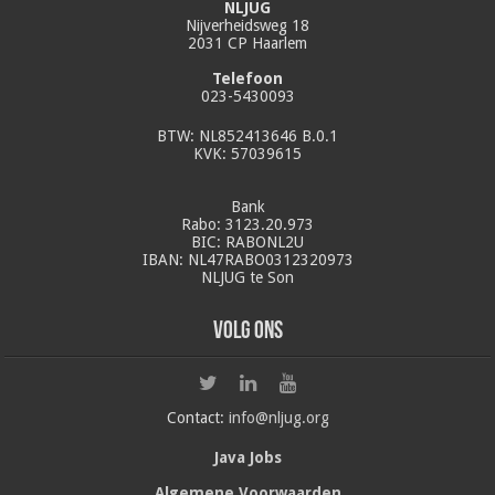
NLJUG
Nijverheidsweg 18
2031 CP Haarlem
Telefoon
023-5430093
BTW: NL852413646 B.0.1
KVK: 57039615
Bank
Rabo: 3123.20.973
BIC: RABONL2U
IBAN: NL47RABO0312320973
NLJUG te Son
Volg ons
Contact:
info@nljug.org
Java Jobs
Algemene Voorwaarden