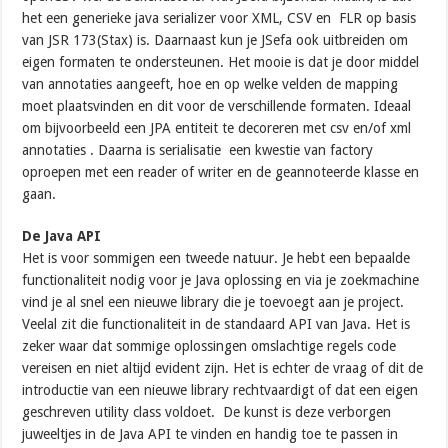
het een generieke java serializer voor XML, CSV en FLR op basis
van JSR 173(Stax) is. Daarnaast kun je JSefa ook uitbreiden om
eigen formaten te ondersteunen. Het mooie is dat je door middel
van annotaties aangeeft, hoe en op welke velden de mapping
moet plaatsvinden en dit voor de verschillende formaten. Ideaal
om bijvoorbeeld een JPA entiteit te decoreren met csv en/of xml
annotaties . Daarna is serialisatie een kwestie van factory
oproepen met een reader of writer en de geannoteerde klasse en
gaan.
De Java API
Het is voor sommigen een tweede natuur. Je hebt een bepaalde
functionaliteit nodig voor je Java oplossing en via je zoekmachine
vind je al snel een nieuwe library die je toevoegt aan je project.
Veelal zit die functionaliteit in de standaard API van Java. Het is
zeker waar dat sommige oplossingen omslachtige regels code
vereisen en niet altijd evident zijn. Het is echter de vraag of dit de
introductie van een nieuwe library rechtvaardigt of dat een eigen
geschreven utility class voldoet. De kunst is deze verborgen
juweeltjes in de Java API te vinden en handig toe te passen in