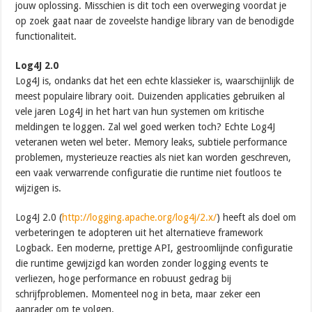
jouw oplossing. Misschien is dit toch een overweging voordat je
op zoek gaat naar de zoveelste handige library van de benodigde
functionaliteit.
Log4J 2.0
Log4J is, ondanks dat het een echte klassieker is, waarschijnlijk de
meest populaire library ooit. Duizenden applicaties gebruiken al
vele jaren Log4J in het hart van hun systemen om kritische
meldingen te loggen. Zal wel goed werken toch? Echte Log4J
veteranen weten wel beter. Memory leaks, subtiele performance
problemen, mysterieuze reacties als niet kan worden geschreven,
een vaak verwarrende configuratie die runtime niet foutloos te
wijzigen is.
Log4J 2.0 (
http://logging.apache.org/log4j/2.x/
) heeft als doel om
verbeteringen te adopteren uit het alternatieve framework
Logback. Een moderne, prettige API, gestroomlijnde configuratie
die runtime gewijzigd kan worden zonder logging events te
verliezen, hoge performance en robuust gedrag bij
schrijfproblemen. Momenteel nog in beta, maar zeker een
aanrader om te volgen.