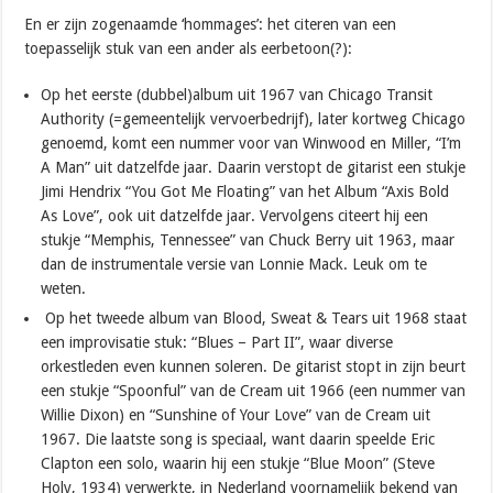
En er zijn zogenaamde ‘hommages’: het citeren van een
toepasselijk stuk van een ander als eerbetoon(?):
Op het eerste (dubbel)album uit 1967 van Chicago Transit
Authority (=gemeentelijk vervoerbedrijf), later kortweg Chicago
genoemd, komt een nummer voor van Winwood en Miller, “I’m
A Man” uit datzelfde jaar. Daarin verstopt de gitarist een stukje
Jimi Hendrix “You Got Me Floating” van het Album “Axis Bold
As Love”, ook uit datzelfde jaar. Vervolgens citeert hij een
stukje “Memphis, Tennessee” van Chuck Berry uit 1963, maar
dan de instrumentale versie van Lonnie Mack. Leuk om te
weten.
Op het tweede album van Blood, Sweat & Tears uit 1968 staat
een improvisatie stuk: “Blues – Part II”, waar diverse
orkestleden even kunnen soleren. De gitarist stopt in zijn beurt
een stukje “Spoonful” van de Cream uit 1966 (een nummer van
Willie Dixon) en “Sunshine of Your Love” van de Cream uit
1967. Die laatste song is speciaal, want daarin speelde Eric
Clapton een solo, waarin hij een stukje “Blue Moon” (Steve
Holy, 1934) verwerkte, in Nederland voornamelijk bekend van