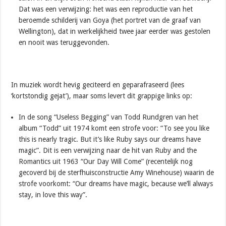
Dat was een verwijzing: het was een reproductie van het
beroemde schilderij van Goya (het portret van de graaf van
Wellington), dat in werkelijkheid twee jaar eerder was gestolen
en nooit was teruggevonden.
In muziek wordt hevig geciteerd en geparafraseerd (lees
‘kortstondig gejat’), maar soms levert dit grappige links op:
In de song “Useless Begging” van Todd Rundgren van het
album “Todd” uit 1974 komt een strofe voor: “To see you like
this is nearly tragic. But it’s like Ruby says our dreams have
magic”. Dit is een verwijzing naar de hit van Ruby and the
Romantics uit 1963 “Our Day Will Come” (recentelijk nog
gecoverd bij de sterfhuisconstructie Amy Winehouse) waarin de
strofe voorkomt: “Our dreams have magic, because we’ll always
stay, in love this way”.