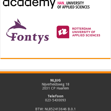
NLJUG
Nijverheidsweg 18
2031 CP Haarlem
Telefoon
023-5430093
BTW: NL852413646 B.0.1