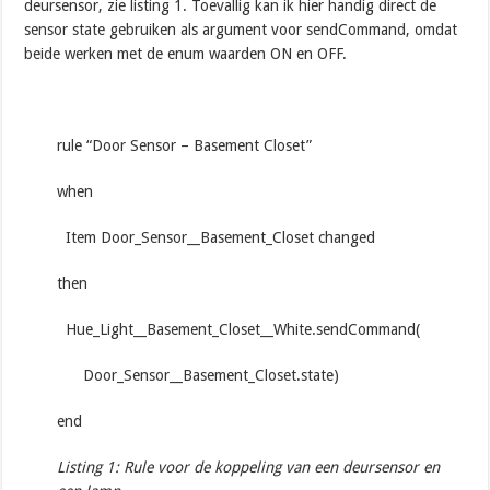
deursensor, zie listing 1. Toevallig kan ik hier handig direct de
sensor state gebruiken als argument voor sendCommand, omdat
beide werken met de enum waarden ON en OFF.
rule “Door Sensor – Basement Closet”
when
Item Door_Sensor__Basement_Closet changed
then
Hue_Light__Basement_Closet__White.sendCommand(
Door_Sensor__Basement_Closet.state)
end
Listing 1: Rule voor de koppeling van een deursensor en