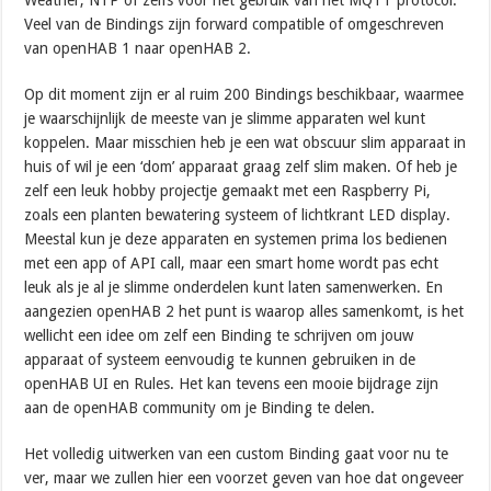
Weather, NTP of zelfs voor het gebruik van het MQTT protocol.
Veel van de Bindings zijn forward compatible of omgeschreven
van openHAB 1 naar openHAB 2.
Op dit moment zijn er al ruim 200 Bindings beschikbaar, waarmee
je waarschijnlijk de meeste van je slimme apparaten wel kunt
koppelen. Maar misschien heb je een wat obscuur slim apparaat in
huis of wil je een ‘dom’ apparaat graag zelf slim maken. Of heb je
zelf een leuk hobby projectje gemaakt met een Raspberry Pi,
zoals een planten bewatering systeem of lichtkrant LED display.
Meestal kun je deze apparaten en systemen prima los bedienen
met een app of API call, maar een smart home wordt pas echt
leuk als je al je slimme onderdelen kunt laten samenwerken. En
aangezien openHAB 2 het punt is waarop alles samenkomt, is het
wellicht een idee om zelf een Binding te schrijven om jouw
apparaat of systeem eenvoudig te kunnen gebruiken in de
openHAB UI en Rules. Het kan tevens een mooie bijdrage zijn
aan de openHAB community om je Binding te delen.
Het volledig uitwerken van een custom Binding gaat voor nu te
ver, maar we zullen hier een voorzet geven van hoe dat ongeveer