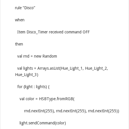
rule “Disco”
when
Item Disco_Timer received command OFF
then
val rnd = new Random
val lights = Arrays.asList(Hue_Light_1, Hue_Light_2,
Hue_Light_3)
for (light : lights) {
val color = HSBType.fromRGB(
rnd.nextInt(255), rnd.nextInt(255), rnd.nextInt(255))
light.sendCommand(color)