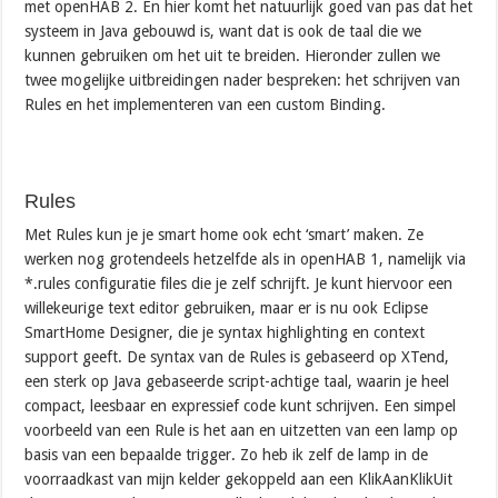
met openHAB 2. En hier komt het natuurlijk goed van pas dat het
systeem in Java gebouwd is, want dat is ook de taal die we
kunnen gebruiken om het uit te breiden. Hieronder zullen we
twee mogelijke uitbreidingen nader bespreken: het schrijven van
Rules en het implementeren van een custom Binding.
Rules
Met Rules kun je je smart home ook echt ‘smart’ maken. Ze
werken nog grotendeels hetzelfde als in openHAB 1, namelijk via
*.rules configuratie files die je zelf schrijft. Je kunt hiervoor een
willekeurige text editor gebruiken, maar er is nu ook Eclipse
SmartHome Designer, die je syntax highlighting en context
support geeft. De syntax van de Rules is gebaseerd op XTend,
een sterk op Java gebaseerde script-achtige taal, waarin je heel
compact, leesbaar en expressief code kunt schrijven. Een simpel
voorbeeld van een Rule is het aan en uitzetten van een lamp op
basis van een bepaalde trigger. Zo heb ik zelf de lamp in de
voorraadkast van mijn kelder gekoppeld aan een KlikAanKlikUit