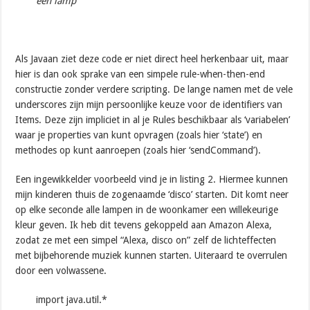
een lamp
Als Javaan ziet deze code er niet direct heel herkenbaar uit, maar
hier is dan ook sprake van een simpele rule-when-then-end
constructie zonder verdere scripting. De lange namen met de vele
underscores zijn mijn persoonlijke keuze voor de identifiers van
Items. Deze zijn impliciet in al je Rules beschikbaar als ‘variabelen’
waar je properties van kunt opvragen (zoals hier ‘state’) en
methodes op kunt aanroepen (zoals hier ‘sendCommand’).
Een ingewikkelder voorbeeld vind je in listing 2. Hiermee kunnen
mijn kinderen thuis de zogenaamde ‘disco’ starten. Dit komt neer
op elke seconde alle lampen in de woonkamer een willekeurige
kleur geven. Ik heb dit tevens gekoppeld aan Amazon Alexa,
zodat ze met een simpel “Alexa, disco on” zelf de lichteffecten
met bijbehorende muziek kunnen starten. Uiteraard te overrulen
door een volwassene.
import java.util.*