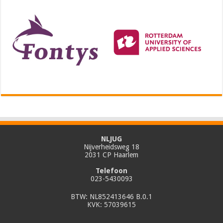
NLJUG
Nijverheidsweg 18
2031 CP Haarlem
Telefoon
023-5430093
BTW: NL852413646 B.0.1
KVK: 57039615