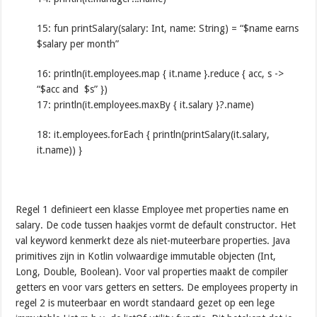
15: fun printSalary(salary: Int, name: String) = “$name earns
$salary per month”
16: println(it.employees.map { it.name }.reduce { acc, s ->
“$acc and $s” })
17: println(it.employees.maxBy { it.salary }?.name)
18: it.employees.forEach { println(printSalary(it.salary,
it.name)) }
Regel 1 definieert een klasse Employee met properties name en
salary. De code tussen haakjes vormt de default constructor. Het
val keyword kenmerkt deze als niet-muteerbare properties. Java
primitives zijn in Kotlin volwaardige immutable objecten (Int,
Long, Double, Boolean). Voor val properties maakt de compiler
getters en voor vars getters en setters. De employees property in
regel 2 is muteerbaar en wordt standaard gezet op een lege