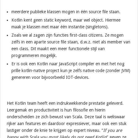
meerdere publieke klassen mogen in één source file staan.
Kotlin kent geen static keyword, maar wel object. Hiermee
maak je klassen met maar één instantie (singletons).
Zoals we al zagen zijn functies first-class citizens. Ze mogen
zelfs in een aparte source file staan, d.w.z. niet als member van
een class. Dit maakt een meer functionele stijl van
programmeren mogelijk.
Er is ook een Kotlin naar JavaScript compiler en met het nog
prille kotlin-native project kun je zelfs native code (zonder JVM)
genereren voor bijvoorbeeld IOT-devices.
Het Kotlin team heeft een indrukwekkende prestatie geleverd.
Leergemak en productiviteit is hun filosofie en hierin
onderscheiden ze zich bewust van Scala. Deze taal is weliswaar
rijker aan features en daardoor expressiever, maar ook een stuk
lastiger onder de knie te krijgen op expert niveau. “
If you are
happy with Scala you most likely do not need Kotlin
” geven ze