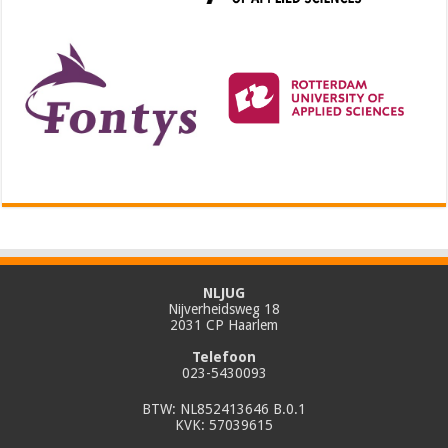
NLJUG
Nijverheidsweg 18
2031 CP Haarlem
Telefoon
023-5430093
BTW: NL852413646 B.0.1
KVK: 57039615