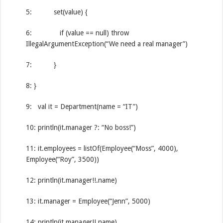
5: set(value) {
6: if (value == null) throw
IllegalArgumentException(“We need a real manager”)
7: }
8: }
9: val it = Department(name = “IT”)
10: println(it.manager ?: “No boss!”)
11: it.employees = listOf(Employee(“Moss”, 4000),
Employee(“Roy”, 3500))
12: println(it.manager!!.name)
13: it.manager = Employee(“Jenn”, 5000)
14: println(it.manager!!.name)