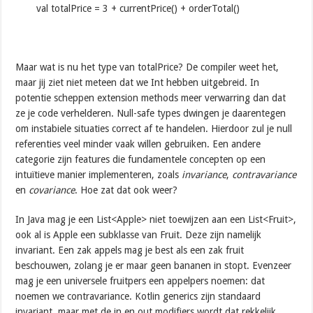
val totalPrice = 3 + currentPrice() + orderTotal()
Maar wat is nu het type van totalPrice? De compiler weet het,
maar jij ziet niet meteen dat we Int hebben uitgebreid. In
potentie scheppen extension methods meer verwarring dan dat
ze je code verhelderen. Null-safe types dwingen je daarentegen
om instabiele situaties correct af te handelen. Hierdoor zul je null
referenties veel minder vaak willen gebruiken. Een andere
categorie zijn features die fundamentele concepten op een
intuïtieve manier implementeren, zoals
invariance
,
contravariance
en
covariance
. Hoe zat dat ook weer?
In Java mag je een List<Apple> niet toewijzen aan een List<Fruit>,
ook al is Apple een subklasse van Fruit. Deze zijn namelijk
invariant. Een zak appels mag je best als een zak fruit
beschouwen, zolang je er maar geen bananen in stopt. Evenzeer
mag je een universele fruitpers een appelpers noemen: dat
noemen we contravariance. Kotlin generics zijn standaard
invariant, maar met de in en out modifiers wordt dat rekkelijk.