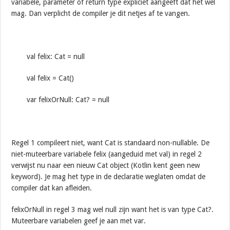
variabele, parameter of return type expliciet aangeeft dat het wel
mag. Dan verplicht de compiler je dit netjes af te vangen.
val felix: Cat = null
val felix = Cat()
var felixOrNull: Cat? = null
Regel 1 compileert niet, want Cat is standaard non-nullable. De
niet-muteerbare variabele felix (aangeduid met val) in regel 2
verwijst nu naar een nieuw Cat object (Kotlin kent geen new
keyword). Je mag het type in de declaratie weglaten omdat de
compiler dat kan afleiden.
felixOrNull in regel 3 mag wel null zijn want het is van type Cat?.
Muteerbare variabelen geef je aan met var.