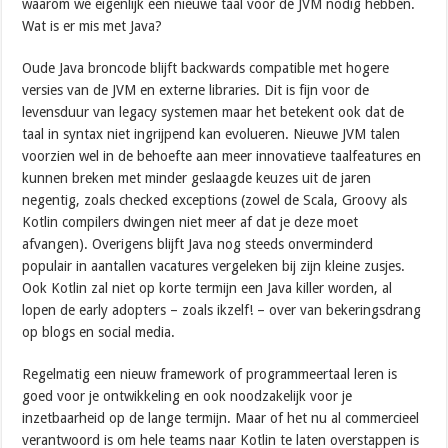
waarom we eigenlijk een nieuwe taal voor de JVM nodig hebben.
Wat is er mis met Java?
Oude Java broncode blijft backwards compatible met hogere
versies van de JVM en externe libraries. Dit is fijn voor de
levensduur van legacy systemen maar het betekent ook dat de
taal in syntax niet ingrijpend kan evolueren. Nieuwe JVM talen
voorzien wel in de behoefte aan meer innovatieve taalfeatures en
kunnen breken met minder geslaagde keuzes uit de jaren
negentig, zoals checked exceptions (zowel de Scala, Groovy als
Kotlin compilers dwingen niet meer af dat je deze moet
afvangen). Overigens blijft Java nog steeds onverminderd
populair in aantallen vacatures vergeleken bij zijn kleine zusjes.
Ook Kotlin zal niet op korte termijn een Java killer worden, al
lopen de early adopters – zoals ikzelf! – over van bekeringsdrang
op blogs en social media.
Regelmatig een nieuw framework of programmeertaal leren is
goed voor je ontwikkeling en ook noodzakelijk voor je
inzetbaarheid op de lange termijn. Maar of het nu al commercieel
verantwoord is om hele teams naar Kotlin te laten overstappen is