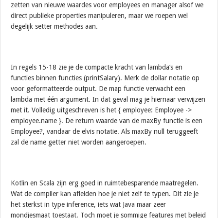
zetten van nieuwe waardes voor employees en manager alsof we
direct publieke properties manipuleren, maar we roepen wel
degelijk setter methodes aan.
In regels 15-18 zie je de compacte kracht van lambda’s en
functies binnen functies (printSalary). Merk de dollar notatie op
voor geformatteerde output. De map functie verwacht een
lambda met één argument. In dat geval mag je hiernaar verwijzen
met it. Volledig uitgeschreven is het { employee: Employee ->
employee.name }. De return waarde van de maxBy functie is een
Employee?, vandaar de elvis notatie. Als maxBy null teruggeeft
zal de name getter niet worden aangeroepen.
Kotlin en Scala zijn erg goed in ruimtebesparende maatregelen.
Wat de compiler kan afleiden hoe je niet zelf te typen. Dit zie je
het sterkst in type inference, iets wat Java maar zeer
mondjesmaat toestaat. Toch moet je sommige features met beleid