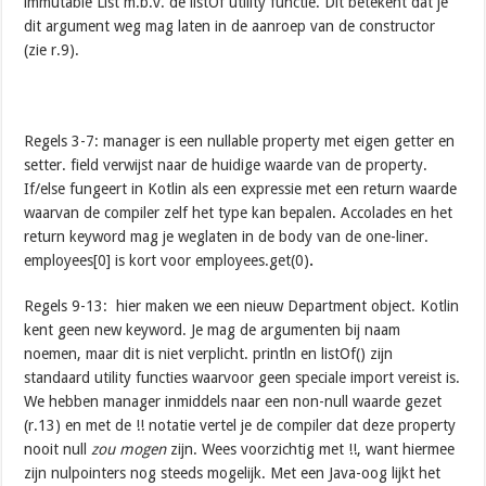
immutable List m.b.v. de listOf utility functie. Dit betekent dat je
dit argument weg mag laten in de aanroep van de constructor
(zie r.9).
Regels 3-7: manager is een nullable property met eigen getter en
setter. field verwijst naar de huidige waarde van de property.
If/else fungeert in Kotlin als een expressie met een return waarde
waarvan de compiler zelf het type kan bepalen. Accolades en het
return keyword mag je weglaten in de body van de one-liner.
employees[0] is kort voor employees.get(0)
.
Regels 9-13: hier maken we een nieuw Department object. Kotlin
kent geen new keyword. Je mag de argumenten bij naam
noemen, maar dit is niet verplicht. println en listOf() zijn
standaard utility functies waarvoor geen speciale import vereist is.
We hebben manager inmiddels naar een non-null waarde gezet
(r.13) en met de !! notatie vertel je de compiler dat deze property
nooit null
zou mogen
zijn. Wees voorzichtig met !!, want hiermee
zijn nulpointers nog steeds mogelijk. Met een Java-oog lijkt het