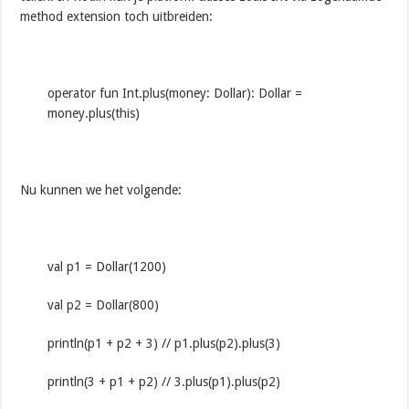
method extension toch uitbreiden:
operator fun Int.plus(money: Dollar): Dollar =
money.plus(this)
Nu kunnen we het volgende:
val p1 = Dollar(1200)
val p2 = Dollar(800)
println(p1 + p2 + 3) // p1.plus(p2).plus(3)
println(3 + p1 + p2) // 3.plus(p1).plus(p2)