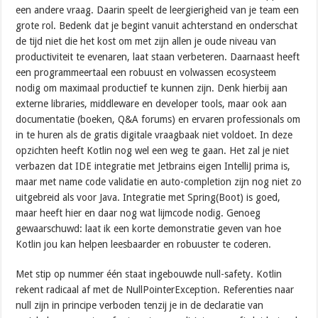
een andere vraag. Daarin speelt de leergierigheid van je team een
grote rol. Bedenk dat je begint vanuit achterstand en onderschat
de tijd niet die het kost om met zijn allen je oude niveau van
productiviteit te evenaren, laat staan verbeteren. Daarnaast heeft
een programmeertaal een robuust en volwassen ecosysteem
nodig om maximaal productief te kunnen zijn. Denk hierbij aan
externe libraries, middleware en developer tools, maar ook aan
documentatie (boeken, Q&A forums) en ervaren professionals om
in te huren als de gratis digitale vraagbaak niet voldoet. In deze
opzichten heeft Kotlin nog wel een weg te gaan. Het zal je niet
verbazen dat IDE integratie met Jetbrains eigen IntelliJ prima is,
maar met name code validatie en auto-completion zijn nog niet zo
uitgebreid als voor Java. Integratie met Spring(Boot) is goed,
maar heeft hier en daar nog wat lijmcode nodig. Genoeg
gewaarschuwd: laat ik een korte demonstratie geven van hoe
Kotlin jou kan helpen leesbaarder en robuuster te coderen.
Met stip op nummer één staat ingebouwde null-safety. Kotlin
rekent radicaal af met de NullPointerException. Referenties naar
null zijn in principe verboden tenzij je in de declaratie van