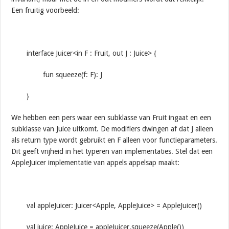
Een fruitig voorbeeld:
interface Juicer<in F : Fruit, out J : Juice> {
fun squeeze(f: F): J
}
We hebben een pers waar een subklasse van Fruit ingaat en een
subklasse van Juice uitkomt. De modifiers dwingen af dat J alleen
als return type wordt gebruikt en F alleen voor functieparameters.
Dit geeft vrijheid in het typeren van implementaties. Stel dat een
AppleJuicer implementatie van appels appelsap maakt:
val appleJuicer: Juicer<Apple, AppleJuice> = AppleJuicer()
val juice: AppleJuice = appleJuicer.squeeze(Apple())