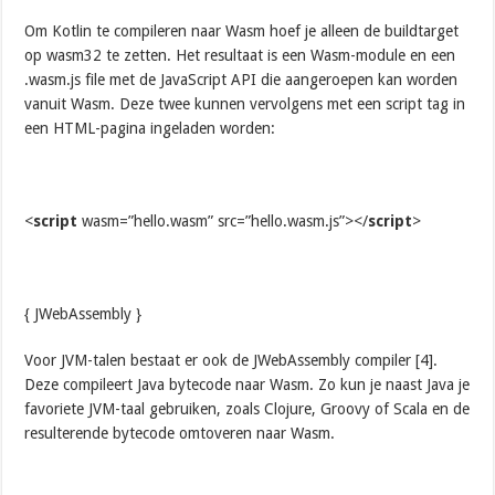
Om Kotlin te compileren naar Wasm hoef je alleen de buildtarget
op wasm32 te zetten. Het resultaat is een Wasm-module en een
.wasm.js file met de JavaScript API die aangeroepen kan worden
vanuit Wasm. Deze twee kunnen vervolgens met een script tag in
een HTML-pagina ingeladen worden:
<
script
wasm=”hello.wasm” src=”hello.wasm.js”></
script
>
{ JWebAssembly }
Voor JVM-talen bestaat er ook de JWebAssembly compiler [4].
Deze compileert Java bytecode naar Wasm. Zo kun je naast Java je
favoriete JVM-taal gebruiken, zoals Clojure, Groovy of Scala en de
resulterende bytecode omtoveren naar Wasm.