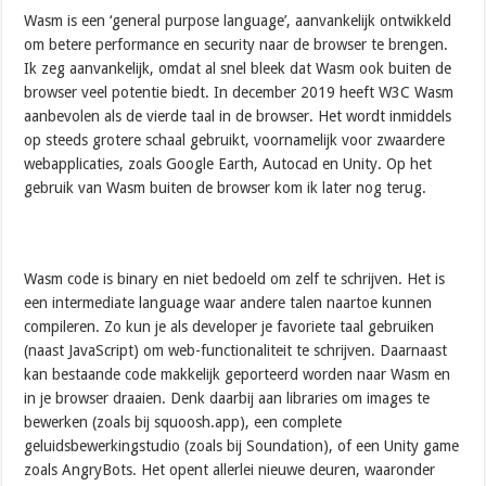
Wasm is een ‘general purpose language’, aanvankelijk ontwikkeld
om betere performance en security naar de browser te brengen.
Ik zeg aanvankelijk, omdat al snel bleek dat Wasm ook buiten de
browser veel potentie biedt. In december 2019 heeft W3C Wasm
aanbevolen als de vierde taal in de browser. Het wordt inmiddels
op steeds grotere schaal gebruikt, voornamelijk voor zwaardere
webapplicaties, zoals Google Earth, Autocad en Unity. Op het
gebruik van Wasm buiten de browser kom ik later nog terug.
Wasm code is binary en niet bedoeld om zelf te schrijven. Het is
een intermediate language waar andere talen naartoe kunnen
compileren. Zo kun je als developer je favoriete taal gebruiken
(naast JavaScript) om web-functionaliteit te schrijven. Daarnaast
kan bestaande code makkelijk geporteerd worden naar Wasm en
in je browser draaien. Denk daarbij aan libraries om images te
bewerken (zoals bij squoosh.app), een complete
geluidsbewerkingstudio (zoals bij Soundation), of een Unity game
zoals AngryBots. Het opent allerlei nieuwe deuren, waaronder