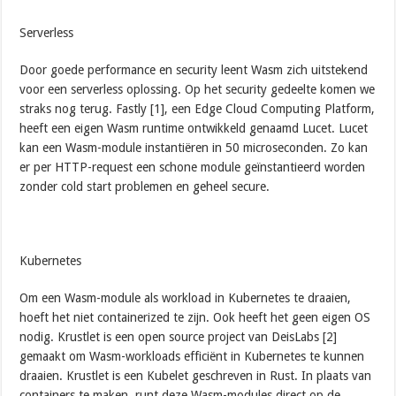
Serverless
Door goede performance en security leent Wasm zich uitstekend
voor een serverless oplossing. Op het security gedeelte komen we
straks nog terug. Fastly [1], een Edge Cloud Computing Platform,
heeft een eigen Wasm runtime ontwikkeld genaamd Lucet. Lucet
kan een Wasm-module instantiëren in 50 microseconden. Zo kan
er per HTTP-request een schone module geïnstantieerd worden
zonder cold start problemen en geheel secure.
Kubernetes
Om een Wasm-module als workload in Kubernetes te draaien,
hoeft het niet containerized te zijn. Ook heeft het geen eigen OS
nodig. Krustlet is een open source project van DeisLabs [2]
gemaakt om Wasm-workloads efficiënt in Kubernetes te kunnen
draaien. Krustlet is een Kubelet geschreven in Rust. In plaats van
containers te maken, runt deze Wasm-modules direct op de