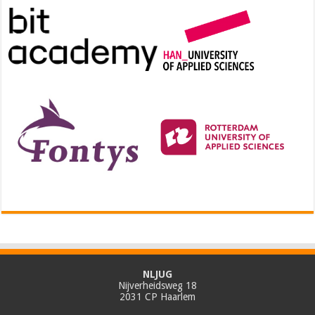
NLJUG
Nijverheidsweg 18
2031 CP Haarlem