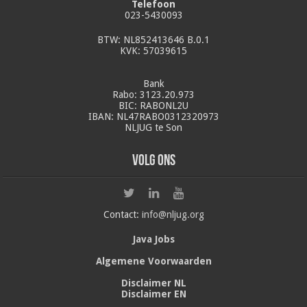
Telefoon
023-5430093
BTW: NL852413646 B.0.1
KVK: 57039615
Bank
Rabo: 3123.20.973
BIC: RABONL2U
IBAN: NL47RABO0312320973
NLJUG te Son
Volg ons
Contact:
info@nljug.org
Java Jobs
Algemene Voorwaarden
Disclaimer NL
Disclaimer EN