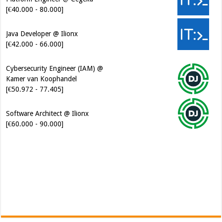
[€40.000 - 80.000]
Java Developer @ Ilionx
[€42.000 - 66.000]
Cybersecurity Engineer (IAM) @
Kamer van Koophandel
[€50.972 - 77.405]
Software Architect @ Ilionx
[€60.000 - 90.000]
Senior Mendix Developer @
FINAPS [€45.000 - 85.000]