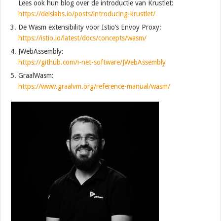
Lees ook hun blog over de introductie van Krustlet:
https://deislabs.io/posts/introducing-krustlet/
De Wasm extensibility voor Istio’s Envoy Proxy:
https://istio.io/latest/docs/concepts/wasm/
JWebAssembly:
https://github.com/i-net-software/JWebAssembly
GraalWasm:
https://www.graalvm.org/reference-manual/wasm/