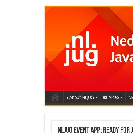
About NLJUG
Video
Me
NLJUG Event App: ready for J