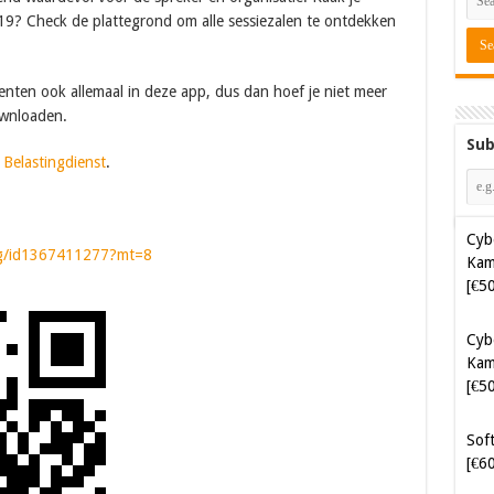
019? Check de plattegrond om alle sessiezalen te ontdekken
en ook allemaal in deze app, dus dan hoef je niet meer
ownloaden.
Sub
Cyb
e
Belastingdienst
.
Kam
[€5
Cyb
jug/id1367411277?mt=8
Kam
[€5
Soft
[€6
Java
[€4