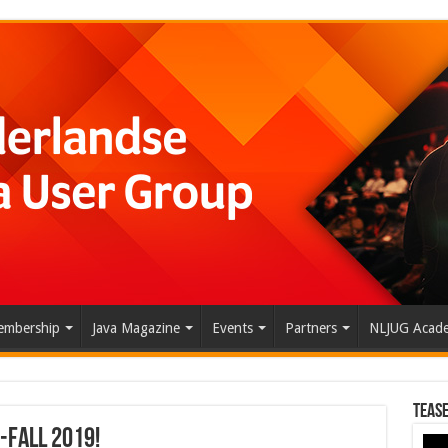
mbership
Java Magazine
Events
Partners
NLJUG Acad
Tease
-Fall 2019!