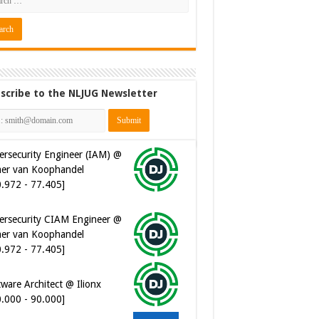
scribe to the NLJUG Newsletter
ersecurity Engineer (IAM) @
er van Koophandel
0.972 - 77.405]
ersecurity CIAM Engineer @
er van Koophandel
0.972 - 77.405]
ware Architect @ Ilionx
0.000 - 90.000]
 Developer @ Ilionx
2.000 - 66.000]