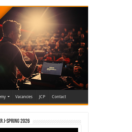
emy
Vacancies
JCP
Contact
r J-Spring 2026