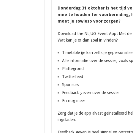
Donderdag 31 oktober is het tijd voo
mee te houden ter voorbereiding, hi
moet je sowieso voor zorgen?
Download the NLJUG Event App! Met de app
Wat kan je er dan zoal in vinden?
Timetable (je kan zelfs je gepersonalis
Alle informatie over de sessies, zoals spr
Plattegrond
Twitterfeed
Sponsors
Feedback geven over de sessies
En nog meer…
Zorg dat je de app alvast geïnstalleerd he
ingeladen.
Feedback geven is heel simpel en ontzett