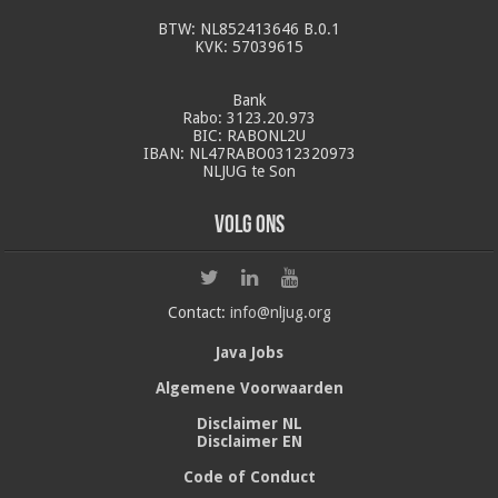
BTW: NL852413646 B.0.1
KVK: 57039615
Bank
Rabo: 3123.20.973
BIC: RABONL2U
IBAN: NL47RABO0312320973
NLJUG te Son
Volg ons
Contact:
info@nljug.org
Java Jobs
Algemene Voorwaarden
Disclaimer NL
Disclaimer EN
Code of Conduct