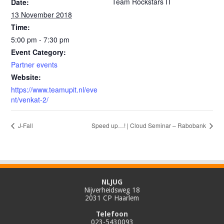
Team Rockstars IT
Date:
13 November 2018
Time:
5:00 pm - 7:30 pm
Event Category:
Partner events
Website:
https://www.teamupit.nl/eve
nt/venkat-2/
J-Fall
Speed up…! | Cloud Seminar – Rabobank
NLJUG
Nijverheidsweg 18
2031 CP Haarlem
Telefoon
023-5430093