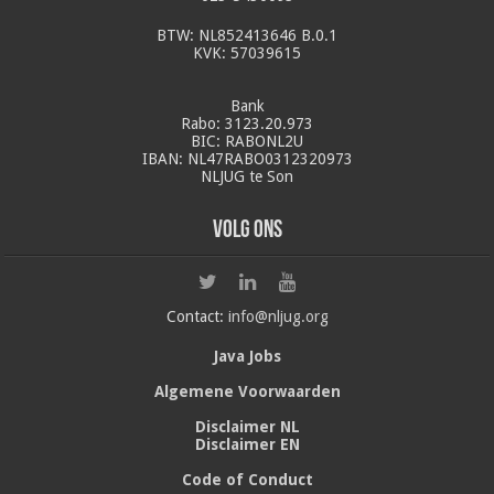
BTW: NL852413646 B.0.1
KVK: 57039615
Bank
Rabo: 3123.20.973
BIC: RABONL2U
IBAN: NL47RABO0312320973
NLJUG te Son
Volg ons
Contact:
info@nljug.org
Java Jobs
Algemene Voorwaarden
Disclaimer NL
Disclaimer EN
Code of Conduct