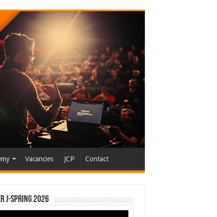
emy
Vacancies
JCP
Contact
r J-Spring 2026