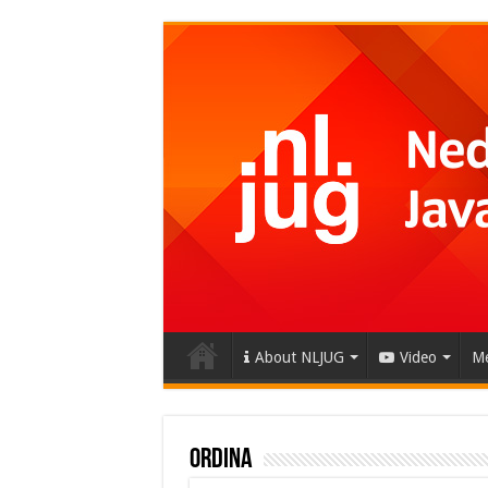
About NLJUG
Video
Me
Ordina