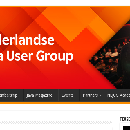
mbership
Java Magazine
Events
Partners
NLJUG Acad
Tease