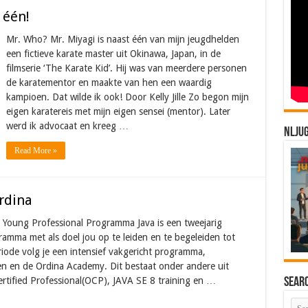
 één!
Mr. Who? Mr. Miyagi is naast één van mijn jeugdhelden
een fictieve karate master uit Okinawa, Japan, in de
filmserie ‘The Karate Kid’. Hij was van meerdere personen
de karatementor en maakte van hen een waardig
kampioen. Dat wilde ik ook! Door Kelly Jille Zo begon mijn
eigen karatereis met mijn eigen sensei (mentor). Later
werd ik advocaat en kreeg …
NLJU
Read More »
rdina
 Young Professional Programma Java is een tweejarig
amma met als doel jou op te leiden en te begeleiden tot
riode volg je een intensief vakgericht programma,
en en de Ordina Academy. Dit bestaat onder andere uit
ertified Professional(OCP), JAVA SE 8 training en …
Sear