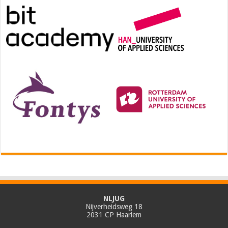
NLJUG
Nijverheidsweg 18
2031 CP Haarlem