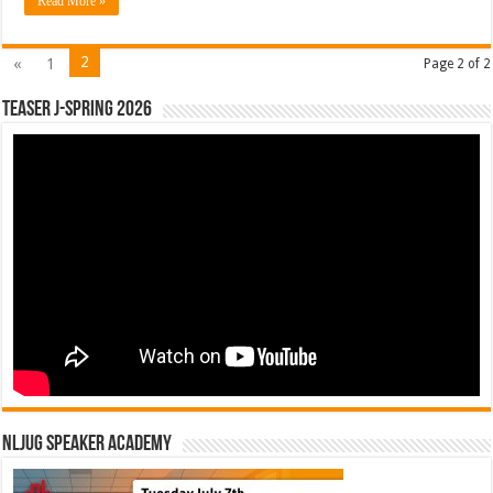
Read More »
2
«
1
Page 2 of 2
Teaser J-Spring 2026
NLJUG Speaker Academy