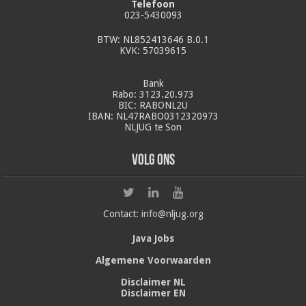
Telefoon
023-5430093
BTW: NL852413646 B.0.1
KVK: 57039615
Bank
Rabo: 3123.20.973
BIC: RABONL2U
IBAN: NL47RABO0312320973
NLJUG te Son
Volg ons
Contact:
info@nljug.org
Java Jobs
Algemene Voorwaarden
Disclaimer NL
Disclaimer EN