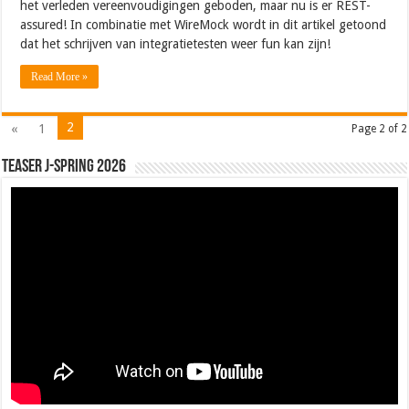
het verleden vereenvoudigingen geboden, maar nu is er REST-
assured! In combinatie met WireMock wordt in dit artikel getoond
dat het schrijven van integratietesten weer fun kan zijn!
Read More »
2
«
1
Page 2 of 2
Teaser J-Spring 2026