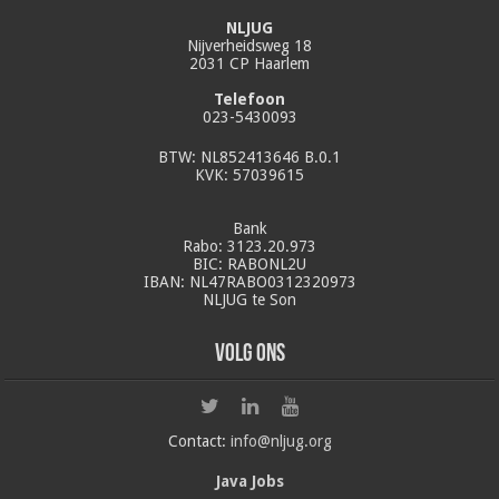
NLJUG
Nijverheidsweg 18
2031 CP Haarlem
Telefoon
023-5430093
BTW: NL852413646 B.0.1
KVK: 57039615
Bank
Rabo: 3123.20.973
BIC: RABONL2U
IBAN: NL47RABO0312320973
NLJUG te Son
Volg ons
Contact:
info@nljug.org
Java Jobs