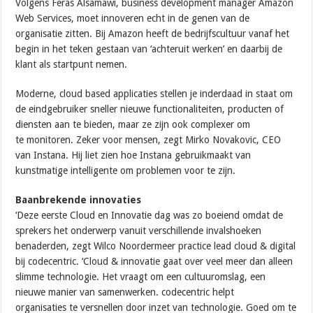
Volgens Feras Alsamawi, business development manager Amazon
Web Services, moet innoveren echt in de genen van de
organisatie zitten. Bij Amazon heeft de bedrijfscultuur vanaf het
begin in het teken gestaan van ‘achteruit werken’ en daarbij de
klant als startpunt nemen.
Moderne, cloud based applicaties stellen je inderdaad in staat om
de eindgebruiker sneller nieuwe functionaliteiten, producten of
diensten aan te bieden, maar ze zijn ook complexer om
te monitoren. Zeker voor mensen, zegt Mirko Novakovic, CEO
van Instana. Hij liet zien hoe Instana gebruikmaakt van
kunstmatige intelligente om problemen voor te zijn.
Baanbrekende innovaties
‘Deze eerste Cloud en Innovatie dag was zo boeiend omdat de
sprekers het onderwerp vanuit verschillende invalshoeken
benaderden, zegt Wilco Noordermeer practice lead cloud & digital
bij codecentric. ‘Cloud & innovatie gaat over veel meer dan alleen
slimme technologie. Het vraagt om een cultuuromslag, een
nieuwe manier van samenwerken. codecentric helpt
organisaties te versnellen door inzet van technologie. Goed om te