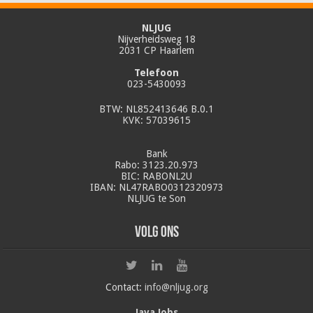
NLJUG
Nijverheidsweg 18
2031 CP Haarlem
Telefoon
023-5430093
BTW: NL852413646 B.0.1
KVK: 57039615
Bank
Rabo: 3123.20.973
BIC: RABONL2U
IBAN: NL47RABO0312320973
NLJUG te Son
Volg ons
Contact:
info@nljug.org
Java Jobs