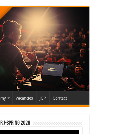
emy
Vacancies
JCP
Contact
r J-Spring 2026