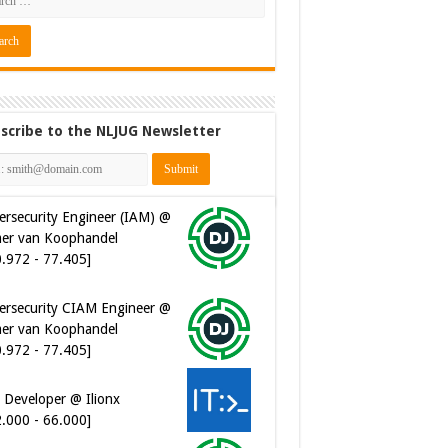
scribe to the NLJUG Newsletter
ersecurity Engineer (IAM) @
er van Koophandel
0.972 - 77.405]
ersecurity CIAM Engineer @
er van Koophandel
0.972 - 77.405]
 Developer @ Ilionx
2.000 - 66.000]
ware Architect @ Ilionx