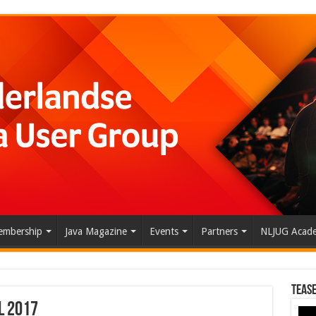
mbership
Java Magazine
Events
Partners
NLJUG Acad
Tease
l 2017