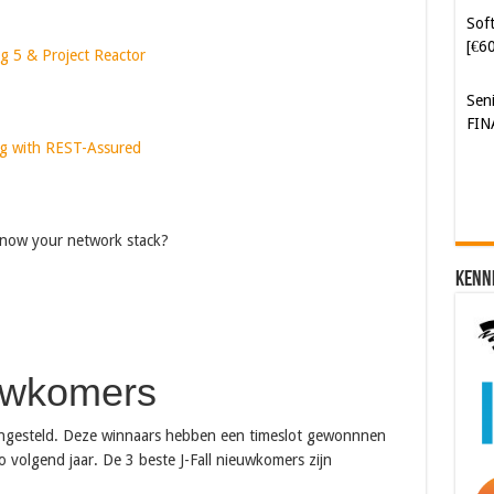
[€6
g 5 & Project Reactor
Sen
FIN
ing with REST-Assured
know your network stack?
Kenn
uwkomers
engesteld. Deze winnaars hebben een timeslot gewonnnen
 volgend jaar. De 3 beste J-Fall nieuwkomers zijn