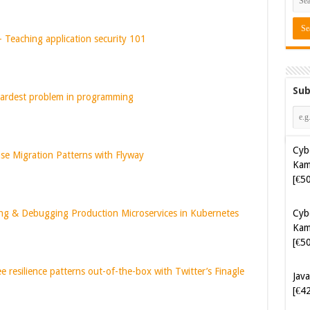
Teaching application security 101
Sub
hardest problem in programming
Cyb
Kam
se Migration Patterns with Flyway
[€5
Cyb
Kam
ng & Debugging Production Microservices in Kubernetes
[€5
Java
 resilience patterns out-of-the-box with Twitter’s Finagle
[€4
Soft