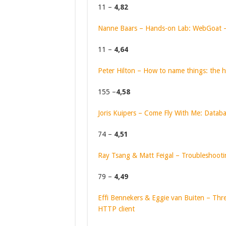
11 –
4,82
Nanne Baars – Hands-on Lab: WebGoat – 
11 –
4,64
Peter Hilton – How to name things: the 
155 –
4,58
Joris Kuipers – Come Fly With Me: Databa
74 –
4,51
Ray Tsang & Matt Feigal – Troubleshooti
79 –
4,49
Effi Bennekers & Eggie van Buiten – Three
HTTP client