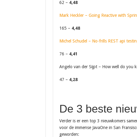
62 –
4,48
Mark Heckler – Going Reactive with Sprin
165 –
4,48
Michel Schudel – No-frills REST api test
76 –
4,41
Angelo van der Sijpt – How well do you 
47 –
4,28
De 3 beste nie
Verder is er een top 3 nieuwkomers sam
voor de immense JavaOne in San Fransisco
geworden: