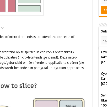
s?
Sub
Cyb
idea of micro frontends is to extend the concepts of
Kam
[€5
e frontend op te splitsen in een reeks onafhankelijk
Cyb
-applicaties (micro-frontends genoemd). Deze micro-
Kam
d/gebundeld om één frontend-applicatie te creëren (zie
[€5
nds wordt behandeld in paragraaf ‘Integration approaches
Sen
Blue
100
Sof
Aut