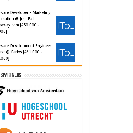
eaway.com [€50.000 -
000]
tware Development Engineer
est @ Cerios [€61.000 -
.000]
ispartners