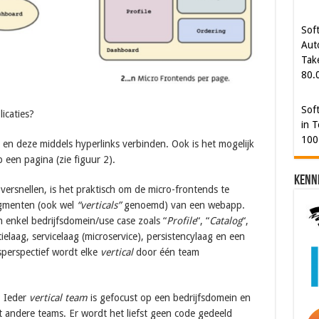
Tak
80.
Sof
in T
100
licaties?
 en deze middels hyperlinks verbinden. Ook is het mogelijk
een pagina (zie figuur 2).
Kenn
versnellen, is het praktisch om de micro-frontends te
egmenten (ook wel
“verticals”
genoemd) van een webapp.
en enkel bedrijfsdomein/use case zoals “
Profile
“, “
Catalog
“,
tielaag, servicelaag (microservice), persistencylaag en een
sperspectief wordt elke
vertical
door één team
? Ieder
vertical team
is gefocust op een bedrijfsdomein en
 andere teams. Er wordt het liefst geen code gedeeld