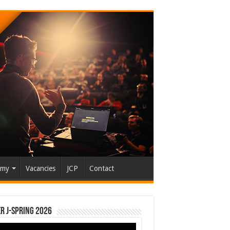
emy
Vacancies
JCP
Contact
r J-Spring 2026