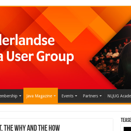
mbership
Java Magazine
Events
Partners
NLJUG Acad
Tease
, the why and the how