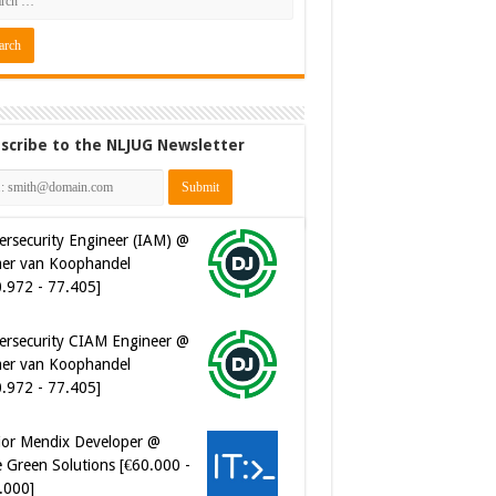
scribe to the NLJUG Newsletter
ersecurity Engineer (IAM) @
er van Koophandel
0.972 - 77.405]
ersecurity CIAM Engineer @
er van Koophandel
0.972 - 77.405]
ior Mendix Developer @
 Green Solutions [€60.000 -
.000]
tware Developer - Marketing
omation @ Just Eat