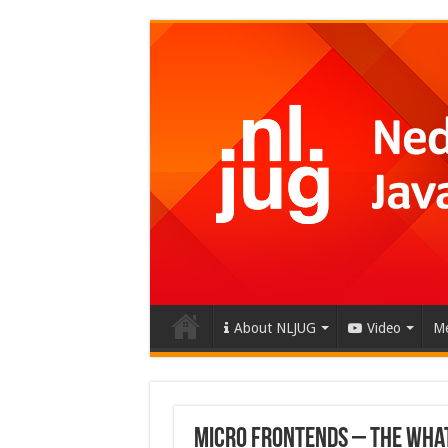
About NLJUG
Video
Me
Micro Frontends – The what