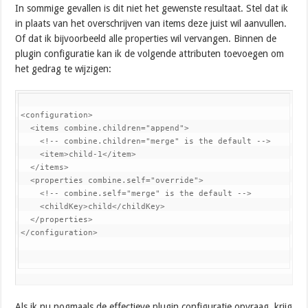
In sommige gevallen is dit niet het gewenste resultaat. Stel dat ik
in plaats van het overschrijven van items deze juist wil aanvullen.
Of dat ik bijvoorbeeld alle properties wil vervangen.
Binnen de
plugin configuratie kan ik de volgende attributen toevoegen om
het gedrag te wijzigen:
<configuration>

  <items combine.children="append">

    <!-- combine.children="merge" is the default -->

    <item>child-1</item>

  </items>

  <properties combine.self="override">

    <!-- combine.self="merge" is the default -->

    <childKey>child</childKey>

  </properties>

</configuration>
Als ik nu nogmaals de effectieve plugin configuratie opvraag, krijg