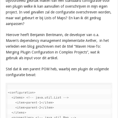
bijvoorbeeld gebruik maken van een standaard configuratie voor
een plugin welke ik kan aanvullen of overschrijven in mijn eigen
project. In veel gevallen zal de configuratie overschreven worden,
maar wat gebeurt er bij Lists of Maps? En kan ik dit gedrag
aanpassen?
Hierover heeft Benjamin Bentmann, de developer van o.a.
Maven’s dependency management implementatie Aether, in het
verleden een blog geschreven met de titel “Maven How-To:
Merging Plugin Configuration in Complex Projects”, wat ik
gebruik als input voor dit artikel.
Stel dat ik een parent POM heb, waarbij een plugin de volgende
configuratie bevat:
<configuration>

  <items> <!-- java.util.List -->

    <item>parent-1</item>

    <item>parent-2</item>

  </items>

  <properties> <!-- java.util.Map -->
