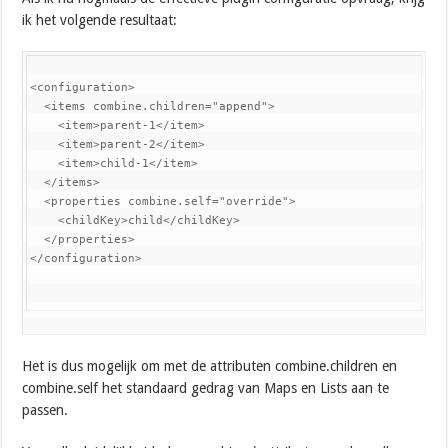
ik het volgende resultaat:
<configuration>

  <items combine.children="append">

    <item>parent-1</item>

    <item>parent-2</item>

    <item>child-1</item>

  </items>

  <properties combine.self="override">

    <childKey>child</childKey>

  </properties>

</configuration>
Het is dus mogelijk om met de attributen combine.children en
combine.self het standaard gedrag van Maps en Lists aan te
passen.