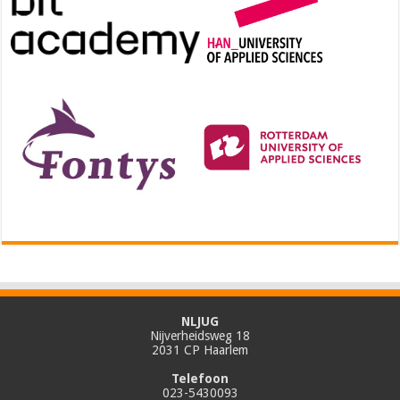
NLJUG
Nijverheidsweg 18
2031 CP Haarlem
Telefoon
023-5430093