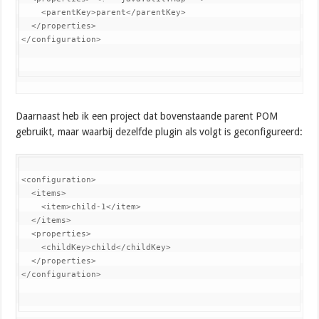
    <parentKey>parent</parentKey>

  </properties>

</configuration>
Daarnaast heb ik een project dat bovenstaande parent POM
gebruikt, maar waarbij dezelfde plugin als volgt is geconfigureerd:
<configuration>

  <items>

    <item>child-1</item>

  </items>

  <properties>

    <childKey>child</childKey>

  </properties>

</configuration>