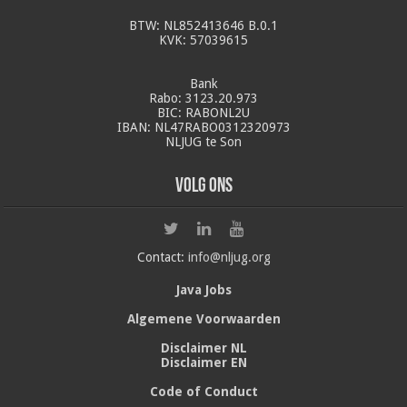
BTW: NL852413646 B.0.1
KVK: 57039615
Bank
Rabo: 3123.20.973
BIC: RABONL2U
IBAN: NL47RABO0312320973
NLJUG te Son
Volg ons
Contact:
info@nljug.org
Java Jobs
Algemene Voorwaarden
Disclaimer NL
Disclaimer EN
Code of Conduct