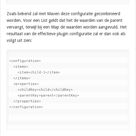
Zoals bekend zal met Maven deze configuratie gecombineerd
worden. Voor een List geldt dat het de waarden van de parent
vervangt, terwijl bij een Map de waarden worden aangevuld. Het
resultaat van de effectieve plugin configuratie zal er dan ook als
volgt uit zien:
<configuration>

  <items>

    <item>child-1</item>

  </items>

  <properties>

    <childKey>child</childKey>

    <parentKey>parent</parentKey>

  </properties>

</configuration>