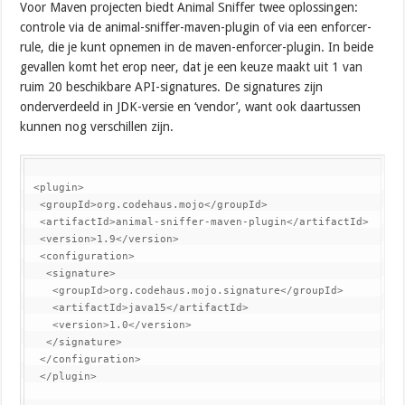
Voor Maven projecten biedt Animal Sniffer twee oplossingen:
controle via de animal-sniffer-maven-plugin of via een enforcer-
rule, die je kunt opnemen in de maven-enforcer-plugin. In beide
gevallen komt het erop neer, dat je een keuze maakt uit 1 van
ruim 20 beschikbare API-signatures. De signatures zijn
onderverdeeld in JDK-versie en ‘vendor’, want ook daartussen
kunnen nog verschillen zijn.
 <plugin>

  <groupId>org.codehaus.mojo</groupId>

  <artifactId>animal-sniffer-maven-plugin</artifactId>

  <version>1.9</version>

  <configuration>

   <signature>

    <groupId>org.codehaus.mojo.signature</groupId>

    <artifactId>java15</artifactId>

    <version>1.0</version>

   </signature>

  </configuration>

  </plugin>