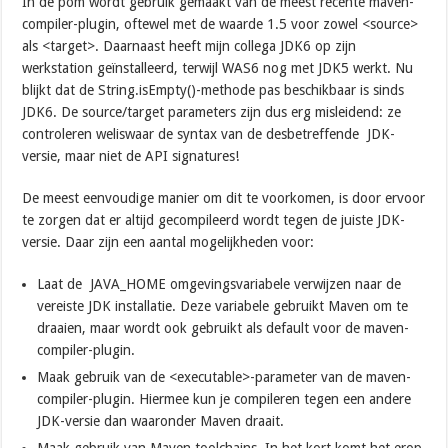
In de pom wordt gebruik gemaakt van de meest recente maven-
compiler-plugin, oftewel met de waarde 1.5 voor zowel <source>
als <target>. Daarnaast heeft mijn collega JDK6 op zijn
werkstation geïnstalleerd, terwijl WAS6 nog met JDK5 werkt. Nu
blijkt dat de String.isEmpty()-methode pas beschikbaar is sinds
JDK6. De source/target parameters zijn dus erg misleidend: ze
controleren weliswaar de syntax van de desbetreffende JDK-
versie, maar niet de API signatures!
De meest eenvoudige manier om dit te voorkomen, is door ervoor
te zorgen dat er altijd gecompileerd wordt tegen de juiste JDK-
versie. Daar zijn een aantal mogelijkheden voor:
Laat de JAVA_HOME omgevingsvariabele verwijzen naar de
vereiste JDK installatie. Deze variabele gebruikt Maven om te
draaien, maar wordt ook gebruikt als default voor de maven-
compiler-plugin.
Maak gebruik van de <executable>-parameter van de maven-
compiler-plugin. Hiermee kun je compileren tegen een andere
JDK-versie dan waaronder Maven draait.
Maak gebruik van Maven toolchains. In het kort komt het erop