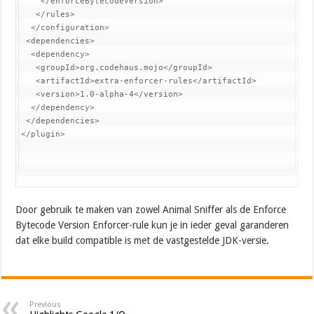
    </enforceBytecodeVersion>

   </rules>

  </configuration>

 <dependencies>

  <dependency>

   <groupId>org.codehaus.mojo</groupId>

   <artifactId>extra-enforcer-rules</artifactId>

   <version>1.0-alpha-4</version>

  </dependency>

 </dependencies>

</plugin>
Door gebruik te maken van zowel Animal Sniffer als de Enforce
Bytecode Version Enforcer-rule kun je in
ieder geval garanderen
dat elke build compatible is met de vastgestelde JDK-versie.
Previous