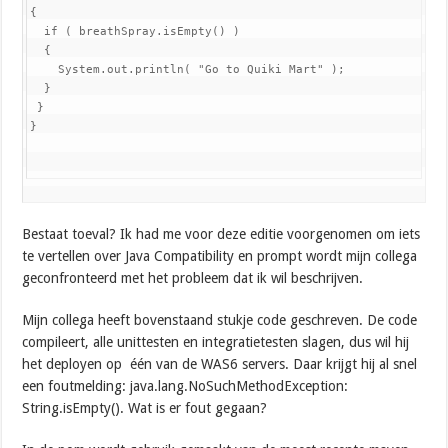
{

  if ( breathSpray.isEmpty() )

  {

    System.out.println( "Go to Quiki Mart" );

  }

 }

}
Bestaat toeval? Ik had me voor deze editie voorgenomen om iets
te vertellen over Java Compatibility en prompt wordt mijn collega
geconfronteerd met het probleem dat ik wil beschrijven.
Mijn collega heeft bovenstaand stukje code geschreven. De code
compileert, alle unittesten en integratietesten slagen, dus wil hij
het deployen op één van de WAS6 servers. Daar krijgt hij al snel
een foutmelding: java.lang.NoSuchMethodException:
String.isEmpty(). Wat is er fout gegaan?