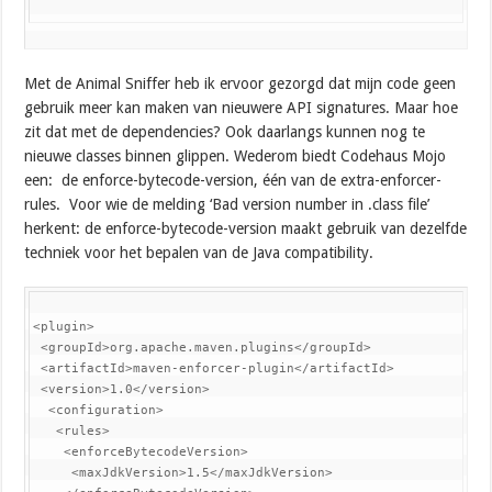
Met de Animal Sniffer heb ik ervoor gezorgd dat mijn code geen
gebruik meer kan maken van nieuwere API signatures. Maar hoe
zit dat met de dependencies? Ook daarlangs kunnen nog te
nieuwe classes binnen glippen. Wederom biedt Codehaus Mojo
een: de enforce-bytecode-version, één van de extra-enforcer-
rules. Voor wie de melding ‘Bad version number in .class file’
herkent: de enforce-bytecode-version maakt gebruik van dezelfde
techniek voor het bepalen van de Java compatibility.
<plugin>

 <groupId>org.apache.maven.plugins</groupId>

 <artifactId>maven-enforcer-plugin</artifactId>

 <version>1.0</version>

  <configuration>

   <rules>

    <enforceBytecodeVersion>

     <maxJdkVersion>1.5</maxJdkVersion>
