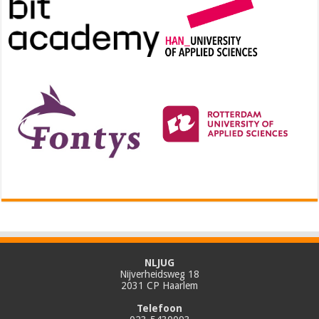
NLJUG
Nijverheidsweg 18
2031 CP Haarlem
Telefoon