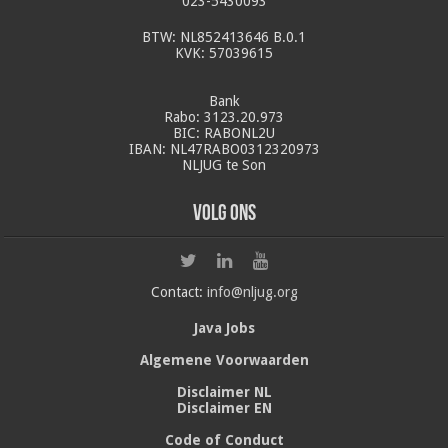
023-5430093
BTW: NL852413646 B.0.1
KVK: 57039615
Bank
Rabo: 3123.20.973
BIC: RABONL2U
IBAN: NL47RABO0312320973
NLJUG te Son
Volg ons
Contact:
info@nljug.org
Java Jobs
Algemene Voorwaarden
Disclaimer NL
Disclaimer EN
Code of Conduct