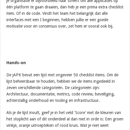
je organisatie er bijvoorbeeld naar streeft om alle applicaties op
één platform te gaan draaien, dan heb je een prima extra checklist
item. Of in de code. Vindt het team het belangrijk dat alle
interfaces met een I beginnen, hebben jullie er een goede
motivatie voor en consensus over, zet hem er vooral ook bij.
Hands-on
De jAPK bevat een lijst met ongeveer 50 checklist items. Om de
lijst beheersbaar te houden, hebben we de items ingedeeld in
zeven verschillende categorieën. De categorieën zijn:
Architectuur, documentatie, metrics, code review, beveiliging,
achterstallig onderhoud en tooling en infrastructuur.
Als je de lijst invult, geef je in het veld 'Score' met de kleuren van
het stoplicht aan of dit onderdeel al dan niet in orde is: Een groen
vinkje, oranje uitroepteken of rood kruis. Wat je niet weet