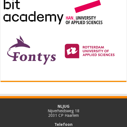
NLJUG
Nijverheidsweg 18
2031 CP Haarlem
Telefoon