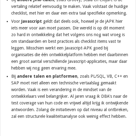
vertaling relatief eenvoudig te maken. Vaak volstaat de huidige
checklist, met hier en daar een extra taal specifieke opmerking.
Voor
Javascript
geldt dat deels ook, hoewel je de jAPK hier
iets meer voor aan moet passen. Die wereld is op dit moment
zo hard in ontwikkeling dat het volgens ons nog wat vroeg is
om standaarden en best practices als checklist items vast te
leggen. Misschien werkt een Javascript-APK goed bij
organisaties die één ontwikkelplatform hebben met daarbinnen
een groot aantal verschillende Javascript-applicaties, maar daar
hebben wij nog geen ervaring mee.
Bij
andere talen en platformen
, zoals PL/SQL, VB, C++ en
SAP moet niet alleen een technische vertaalslag gemaakt
worden. Vaak is een verandering in de mindset van de
ontwikkelaars veel belangrijker. Al jaren vraag ik DBA's naar de
test coverage van hun code en vrijwel altijd krijg ik ontwijkende
antwoorden. Zolang de initiatieven op dat niveau al ontbreken,
zal een structurele kwaliteitsanalyse ook weinig effect hebben.