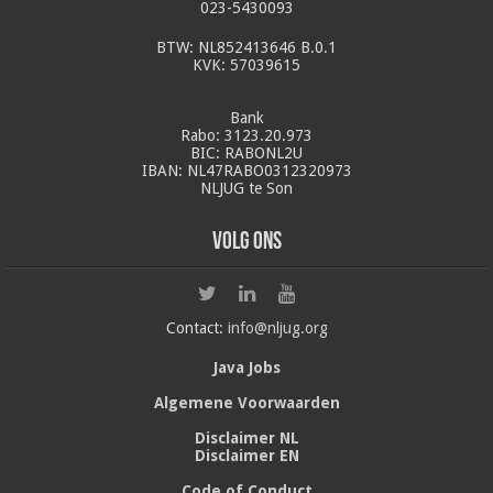
023-5430093
BTW: NL852413646 B.0.1
KVK: 57039615
Bank
Rabo: 3123.20.973
BIC: RABONL2U
IBAN: NL47RABO0312320973
NLJUG te Son
Volg ons
Contact:
info@nljug.org
Java Jobs
Algemene Voorwaarden
Disclaimer NL
Disclaimer EN
Code of Conduct