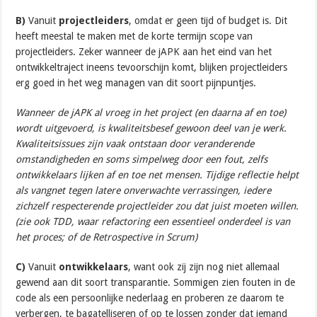
B)
Vanuit
projectleiders
, omdat er geen tijd of budget is. Dit
heeft meestal te maken met de korte termijn scope van
projectleiders. Zeker wanneer de jAPK aan het eind van het
ontwikkeltraject ineens tevoorschijn komt, blijken projectleiders
erg goed in het weg managen van dit soort pijnpuntjes.
Wanneer de jAPK al vroeg in het project (en daarna af en toe)
wordt uitgevoerd, is kwaliteitsbesef gewoon deel van je werk.
Kwaliteitsissues zijn vaak ontstaan door veranderende
omstandigheden en soms simpelweg door een fout, zelfs
ontwikkelaars lijken af en toe net mensen. Tijdige reflectie helpt
als vangnet tegen latere onverwachte verrassingen, iedere
zichzelf respecterende projectleider zou dat juist moeten willen.
(zie ook TDD, waar refactoring een essentieel onderdeel is van
het proces; of de Retrospective in Scrum)
C)
Vanuit
ontwikkelaars
, want ook zij zijn nog niet allemaal
gewend aan dit soort transparantie. Sommigen zien fouten in de
code als een persoonlijke nederlaag en proberen ze daarom te
verbergen, te bagatelliseren of op te lossen zonder dat iemand