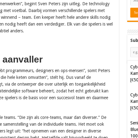
enwerken”, begint Sven Peters zijn uitleg. De technology
king met voetbal. Daarbij vormen verschillende spelers met
 winnend – team. Een keeper heeft hele andere skills nodig
en nodig heeft dan een verdediger. Elk van die spelers is wel
ubtiel anders.
Sub
Cyb
 aanvaller
Kam
[€5
 hebt programmeurs, designers en ops-mensen”, somt Peters
e hele keten omvatten”, stelt hij. Dus vanaf de
Cyb
, via de ontwerper die over uiterlijk en toegankelijkheid
Kam
uiteindelijke software beheert, zodat het echt gebruikt kan
[€5
 spelers is de basis voor een succesvol team en daarmee
Sen
Blue
e teams. “Die zijn als core-teams, maar dan diverser.” De
100
 de samenstelling van de individuele teams. Het moet ook
ers legt uit: “het opnemen van een designer in diverse
Sof
nsistent design hebt. Hetzelfde valt bijvoorbeeld te doen