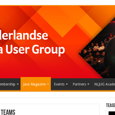
mbership
Java Magazine
Events
Partners
NLJUG Acad
Tease
 teams