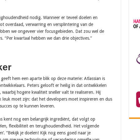
rughoudendheid nodig. Wanneer er teveel doelen en
ot overdaad, verwarring en versplintering van de
hebben we ongeveer vier focusgebieden. Dat zou wel de
s. “Per kwartaal hebben we dan drie objectives.”
ker
n geeft hem een aparte blik op deze materie: Atlassian is
ntwikkelaars. Peters gelooft er heilig in dat ontwikkelen
 waarbij hogere kwaliteit sneller valt te realiseren. Hij
 leuk moet zijn: dat het developers moet inspireren en dus
 succes op te kunnen leveren.
s kent nog een belangrijk ingrediënt, dat volgt op
elen, flexibiliteit en terughoudendheid. Het volgende
n’. “Bekijk je doelen! Kijk nog eens goed naar je
een om nieuwe technologie of verandering omwille van