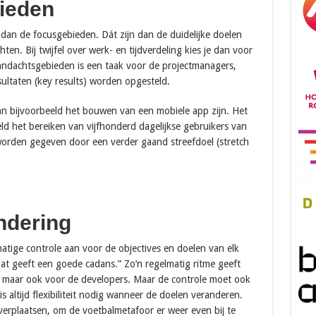
bieden
 dan de focusgebieden. Dát zijn dan de duidelijke doelen
ten. Bij twijfel over werk- en tijdverdeling kies je dan voor
andachtsgebieden is een taak voor de projectmanagers,
sultaten (key results) worden opgesteld.
an bijvoorbeeld het bouwen van een mobiele app zijn. Het
eld het bereiken van vijfhonderd dagelijkse gebruikers van
 worden gegeven door een verder gaand streefdoel (stretch
ndering
matige controle aan voor de objectives en doelen van elk
dat geeft een goede cadans.” Zo’n regelmatig ritme geeft
tie, maar ook voor de developers. Maar de controle moet ook
 is altijd flexibiliteit nodig wanneer de doelen veranderen.
erplaatsen, om de voetbalmetafoor er weer even bij te