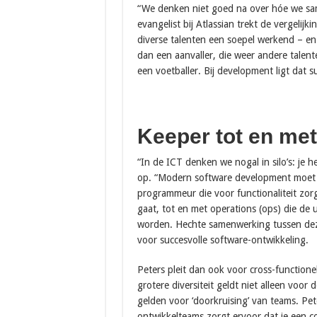
“We denken niet goed na over hóe we sam
evangelist bij Atlassian trekt de vergelij
diverse talenten een soepel werkend – en
dan een aanvaller, die weer andere talent
een voetballer. Bij development ligt dat s
Keeper tot en met
“In de ICT denken we nogal in silo’s: je
op. “Modern software development moet di
programmeur die voor functionaliteit zorgt
gaat, tot en met operations (ops) die de 
worden. Hechte samenwerking tussen deze
voor succesvolle software-ontwikkeling.
Peters pleit dan ook voor cross-functionel
grotere diversiteit geldt niet alleen voor
gelden voor ‘doorkruising’ van teams. Pet
ontwikkelteams zorgt ervoor dat je een co