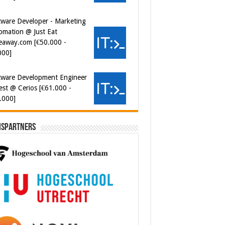
omation @ Just Eat
eaway.com [€50.000 -
000]
tware Development Engineer
est @ Cerios [€61.000 -
.000]
ispartners