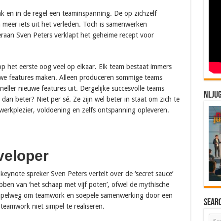
k en in de regel een teaminspanning. De op zichzelf
meer iets uit het verleden. Toch is samenwerken
raan Sven Peters verklapt het geheime recept voor
p het eerste oog veel op elkaar. Elk team bestaat immers
euwe features maken. Alleen produceren sommige teams
ller nieuwe features uit. Dergelijke succesvolle teams
NLJU
an beter? Niet per sé. Ze zijn wel beter in staat om zich te
erkplezier, voldoening en zelfs ontspanning opleveren.
veloper
keynote spreker Sven Peters vertelt over de ‘secret sauce’
ebben van ‘het schaap met vijf poten’, ofwel de mythische
simpelweg om teamwork en soepele samenwerking door een
Sear
teamwork niet simpel te realiseren.