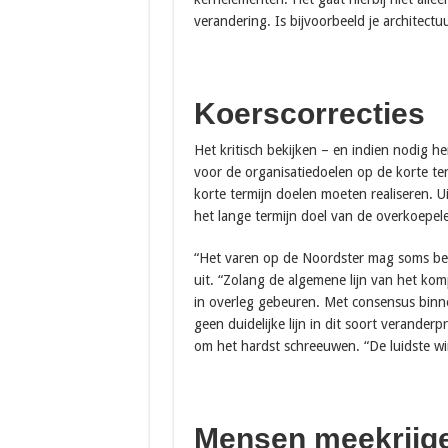
verandering. Is bijvoorbeeld je architec
Koerscorrecties
Het kritisch bekijken – en indien nodig h
voor de organisatiedoelen op de korte ter
korte termijn doelen moeten realiseren. Uit
het lange termijn doel van de overkoepele
“Het varen op de Noordster mag soms best
uit. “Zolang de algemene lijn van het k
in overleg gebeuren. Met consensus binne
geen duidelijke lijn in dit soort verander
om het hardst schreeuwen. “De luidste win
Mensen meekrijg