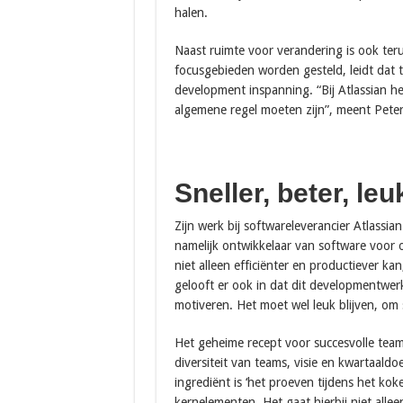
halen.
Naast ruimte voor verandering is ook te
focusgebieden worden gesteld, leidt dat t
development inspanning. “Bij Atlassian 
algemene regel moeten zijn”, meent Peter
Sneller, beter, leu
Zijn werk bij softwareleverancier Atlassia
namelijk ontwikkelaar van software voor o
niet alleen efficiënter en productiever kan,
gelooft er ook in dat dit developmentwerk
motiveren. Het moet wel leuk blijven, om
Het geheime recept voor succesvolle team
diversiteit van teams, visie en kwartaaldo
ingrediënt is ‘het proeven tijdens het koke
kernelementen. Het gaat hierbij niet all