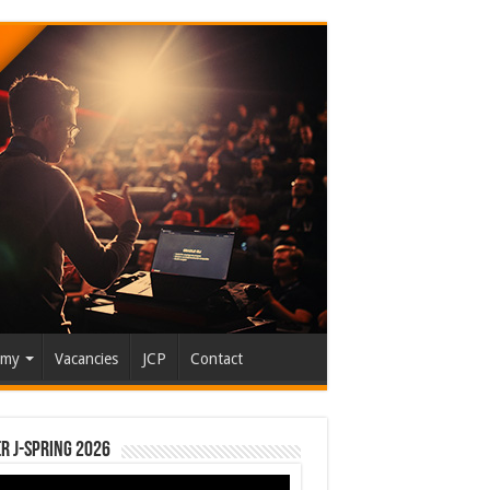
emy
Vacancies
JCP
Contact
r J-Spring 2026