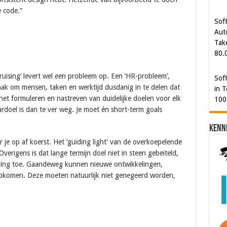
Aut
e code.”
Tak
80.
Sof
in T
100
kruising’ levert wel een probleem op. Een ‘HR-probleem’,
taak om mensen, taken en werktijd dusdanig in te delen dat
s het formuleren en nastreven van duidelijke doelen voor elk
ardoel is dan te ver weg. Je moet én short-term goals
Kenn
je op af koerst. Het ‘guiding light’ van de overkoepelende
 Overigens is dat lange termijn doel niet in steen gebeiteld,
ering toe. Gaandeweg kunnen nieuwe ontwikkelingen,
 opkomen. Deze moeten natuurlijk niet genegeerd worden,