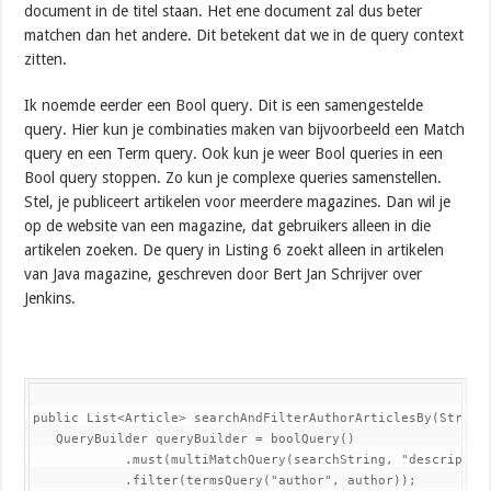
document in de titel staan. Het ene document zal dus beter
matchen dan het andere. Dit betekent dat we in de query context
zitten.
Ik noemde eerder een Bool query. Dit is een samengestelde
query. Hier kun je combinaties maken van bijvoorbeeld een Match
query en een Term query. Ook kun je weer Bool queries in een
Bool query stoppen. Zo kun je complexe queries samenstellen.
Stel, je publiceert artikelen voor meerdere magazines. Dan wil je
op de website van een magazine, dat gebruikers alleen in die
artikelen zoeken. De query in Listing 6 zoekt alleen in artikelen
van Java magazine, geschreven door Bert Jan Schrijver over
Jenkins.
public List<Article> searchAndFilterAuthorArticlesBy(String 
   QueryBuilder queryBuilder = boolQuery()

            .must(multiMatchQuery(searchString, "description
            .filter(termsQuery("author", author));
