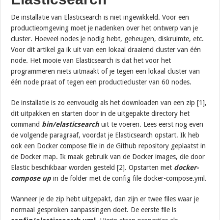
De installatie van Elasticsearch is niet ingewikkeld. Voor een
productieomgeving moet je nadenken over het ontwerp van je
cluster. Hoeveel nodes je nodig hebt, geheugen, diskruimte, etc.
Voor dit artikel ga ik uit van een lokaal draaiend cluster van één
node. Het mooie van Elasticsearch is dat het voor het
programmeren niets uitmaakt of je tegen een lokaal cluster van
één node praat of tegen een productiecluster van 60 nodes.
De installatie is zo eenvoudig als het downloaden van een zip [1],
dit uitpakken en starten door in de uitgepakte directory het
command
bin/elasticsearch
uit te voeren. Lees eerst nog even
de volgende paragraaf, voordat je Elasticsearch opstart. Ik heb
ook een Docker compose file in de Github repository geplaatst in
de Docker map. Ik maak gebruik van de Docker images, die door
Elastic beschikbaar worden gesteld [2]. Opstarten met
docker-
compose up
in de folder met de config file docker-compose.yml.
Wanneer je de zip hebt uitgepakt, dan zijn er twee files waar je
normaal gesproken aanpassingen doet. De eerste file is