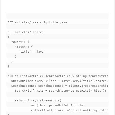
GET articles/_search?q=title:java

GET articles/_search

{

  "query": {

    "match": {

      "title": "java"

    }

  }

}

public List<Article> searchArticlesBy(String searchString) {
  QueryBuilder queryBuilder = matchQuery(“title”,searchStrin
  SearchResponse searchResponse = client.prepareSearch(INDEX
    SearchHit[] hits = searchResponse.getHits().hits();

    return Arrays.stream(hits)

            .map(this::parseHitIntoArticle)

            .collect(Collectors.toCollection(ArrayList::new)