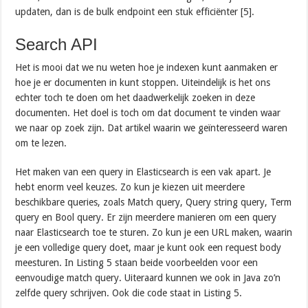
updaten, dan is de bulk endpoint een stuk efficiënter [5].
Search API
Het is mooi dat we nu weten hoe je indexen kunt aanmaken er
hoe je er documenten in kunt stoppen. Uiteindelijk is het ons
echter toch te doen om het daadwerkelijk zoeken in deze
documenten. Het doel is toch om dat document te vinden waar
we naar op zoek zijn. Dat artikel waarin we geïnteresseerd waren
om te lezen.
Het maken van een query in Elasticsearch is een vak apart. Je
hebt enorm veel keuzes. Zo kun je kiezen uit meerdere
beschikbare queries, zoals Match query, Query string query, Term
query en Bool query. Er zijn meerdere manieren om een query
naar Elasticsearch toe te sturen. Zo kun je een URL maken, waarin
je een volledige query doet, maar je kunt ook een request body
meesturen. In Listing 5 staan beide voorbeelden voor een
eenvoudige match query. Uiteraard kunnen we ook in Java zo’n
zelfde query schrijven. Ook die code staat in Listing 5.