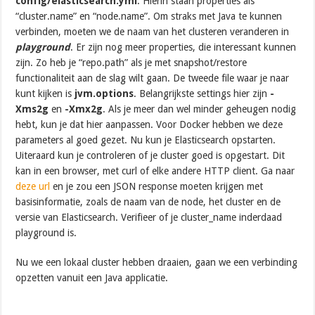
config/elasticsearch.yml
. Hierin staan properties als
“cluster.name” en “node.name”. Om straks met Java te kunnen
verbinden, moeten we de naam van het clusteren veranderen in
playground
. Er zijn nog meer properties, die interessant kunnen
zijn. Zo heb je “repo.path” als je met snapshot/restore
functionaliteit aan de slag wilt gaan. De tweede file waar je naar
kunt kijken is
jvm.options
. Belangrijkste settings hier zijn
-
Xms2g
en
-Xmx2g
. Als je meer dan wel minder geheugen nodig
hebt, kun je dat hier aanpassen. Voor Docker hebben we deze
parameters al goed gezet. Nu kun je Elasticsearch opstarten.
Uiteraard kun je controleren of je cluster goed is opgestart. Dit
kan in een browser, met curl of elke andere HTTP client. Ga naar
deze url
en je zou een JSON response moeten krijgen met
basisinformatie, zoals de naam van de node, het cluster en de
versie van Elasticsearch. Verifieer of je cluster_name inderdaad
playground is.
Nu we een lokaal cluster hebben draaien, gaan we een verbinding
opzetten vanuit een Java applicatie.