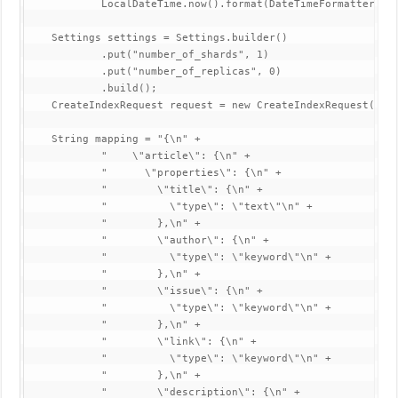
            LocalDateTime.now().format(DateTimeFormatter.ofP
    Settings settings = Settings.builder()

            .put("number_of_shards", 1)

            .put("number_of_replicas", 0)

            .build();

    CreateIndexRequest request = new CreateIndexRequest(inde
    String mapping = "{\n" +

            "    \"article\": {\n" +

            "      \"properties\": {\n" +

            "        \"title\": {\n" +

            "          \"type\": \"text\"\n" +

            "        },\n" +

            "        \"author\": {\n" +

            "          \"type\": \"keyword\"\n" +

            "        },\n" +

            "        \"issue\": {\n" +

            "          \"type\": \"keyword\"\n" +

            "        },\n" +

            "        \"link\": {\n" +

            "          \"type\": \"keyword\"\n" +

            "        },\n" +

            "        \"description\": {\n" +
