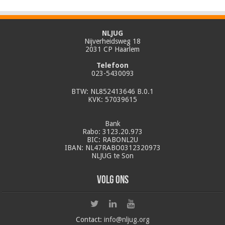
NLJUG
Nijverheidsweg 18
2031 CP Haarlem
Telefoon
023-5430093
BTW: NL852413646 B.0.1
KVK: 57039615
Bank
Rabo: 3123.20.973
BIC: RABONL2U
IBAN: NL47RABO0312320973
NLJUG te Son
Volg ons
Contact:
info@nljug.org