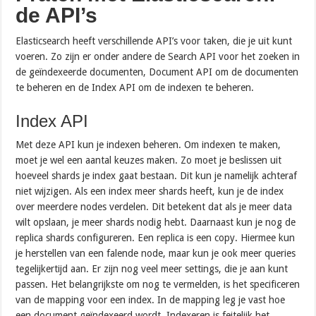
de API’s
Elasticsearch heeft verschillende API’s voor taken, die je uit kunt
voeren. Zo zijn er onder andere de Search API voor het zoeken in
de geïndexeerde documenten, Document API om de documenten
te beheren en de Index API om de indexen te beheren.
Index API
Met deze API kun je indexen beheren. Om indexen te maken,
moet je wel een aantal keuzes maken. Zo moet je beslissen uit
hoeveel shards je index gaat bestaan. Dit kun je namelijk achteraf
niet wijzigen. Als een index meer shards heeft, kun je de index
over meerdere nodes verdelen. Dit betekent dat als je meer data
wilt opslaan, je meer shards nodig hebt. Daarnaast kun je nog de
replica shards configureren. Een replica is een copy. Hiermee kun
je herstellen van een falende node, maar kun je ook meer queries
tegelijkertijd aan. Er zijn nog veel meer settings, die je aan kunt
passen. Het belangrijkste om nog te vermelden, is het specificeren
van de mapping voor een index. In de mapping leg je vast hoe
een document geïndexeerd wordt. Indexeren is feitelijk het