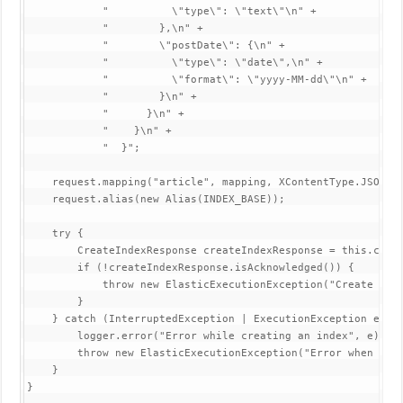
            "          \"type\": \"text\"\n" +

            "        },\n" +

            "        \"postDate\": {\n" +

            "          \"type\": \"date\",\n" +

            "          \"format\": \"yyyy-MM-dd\"\n" +

            "        }\n" +

            "      }\n" +

            "    }\n" +

            "  }";

    request.mapping("article", mapping, XContentType.JSON);

    request.alias(new Alias(INDEX_BASE));

    try {

        CreateIndexResponse createIndexResponse = this.clien
        if (!createIndexResponse.isAcknowledged()) {

            throw new ElasticExecutionException("Create java
        }

    } catch (InterruptedException | ExecutionException e) {

        logger.error("Error while creating an index", e);

        throw new ElasticExecutionException("Error when tryi
    }

}