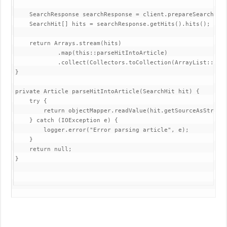
    SearchResponse searchResponse = client.prepareSearch(IND
    SearchHit[] hits = searchResponse.getHits().hits();

    return Arrays.stream(hits)

            .map(this::parseHitIntoArticle)

            .collect(Collectors.toCollection(ArrayList::new)
}

private Article parseHitIntoArticle(SearchHit hit) {

    try {

        return objectMapper.readValue(hit.getSourceAsString(
    } catch (IOException e) {

        logger.error("Error parsing article", e);

    }

    return null;

}