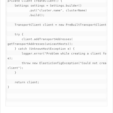
private Client createClient() {

    Settings settings = Settings.builder()

            .put("cluster.name", clusterName)

            .build();

    TransportClient client = new PreBuiltTransportClient(set
    try {

        client.addTransportAddresses(

getTransportAddresses(unicastHosts));

    } catch (UnknownHostException e) {

        logger.error("Problem while creating a client for El
e);

        throw new ElasticConfigException("Could not create E
client");

    }

    return client;

}