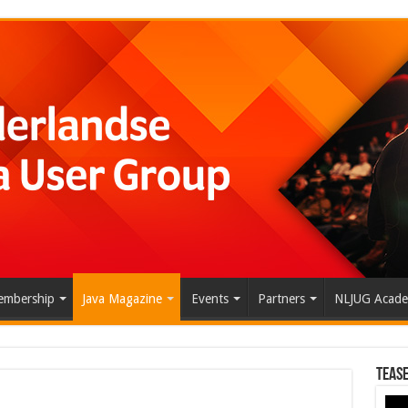
mbership
Java Magazine
Events
Partners
NLJUG Acad
Tease