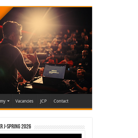
emy
Vacancies
JCP
Contact
r J-Spring 2026