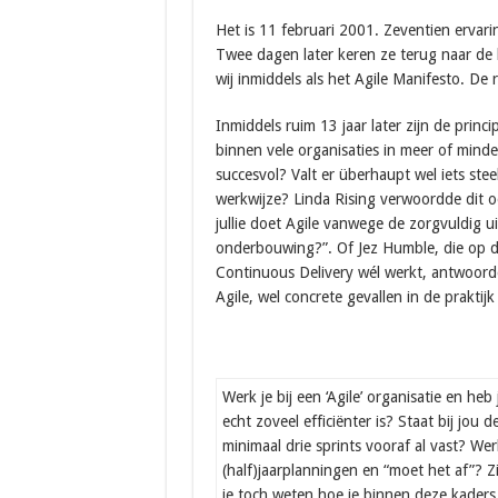
Het is 11 februari 2001. Zeventien ervari
Twee dagen later keren ze terug naar de 
wij inmiddels als het Agile Manifesto. De r
Inmiddels ruim 13 jaar later zijn de prin
binnen vele organisaties in meer of mind
succesvol? Valt er überhaupt wel iets ste
werkwijze? Linda Rising verwoordde dit o
jullie doet Agile vanwege de zorgvuldig 
onderbouwing?”. Of Jez Humble, die op de
Continuous Delivery wél werkt, antwoordde
Agile, wel concrete gevallen in de praktijk
Werk je bij een ‘Agile’ organisatie en heb
echt zoveel efficiënter is? Staat bij jou 
minimaal drie sprints vooraf al vast? W
(half)jaarplanningen en “moet het af”? Zi
je toch weten hoe je binnen deze kaders