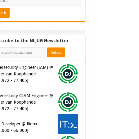
scribe to the NLJUG Newsletter
ersecurity Engineer (IAM) @
er van Koophandel
0.972 - 77.405]
ersecurity CIAM Engineer @
er van Koophandel
0.972 - 77.405]
 Developer @ Ilionx
2.000 - 66.000]
ware Architect @ Ilionx
0.000 - 90.000]