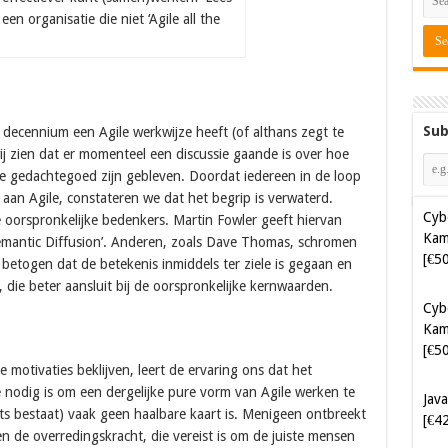
n organisatie die niet ‘Agile all the
Sub
 decennium een Agile werkwijze heeft (of althans zegt te
Cyb
j zien dat er momenteel een discussie gaande is over hoe
Kam
nele gedachtegoed zijn gebleven. Doordat iedereen in de loop
[€5
 aan Agile, constateren we dat het begrip is verwaterd.
oorspronkelijke bedenkers. Martin Fowler geeft hiervan
Cyb
Semantic Diffusion’. Anderen, zoals Dave Thomas, schromen
Kam
betogen dat de betekenis inmiddels ter ziele is gegaan en
[€5
 die beter aansluit bij de oorspronkelijke kernwaarden.
Java
[€4
otivaties beklijven, leert de ervaring ons dat het
Soft
e nodig is om een dergelijke pure vorm van Agile werken te
[€6
ets bestaat) vaak geen haalbare kaart is. Menigeen ontbreekt
ten de overredingskracht, die vereist is om de juiste mensen