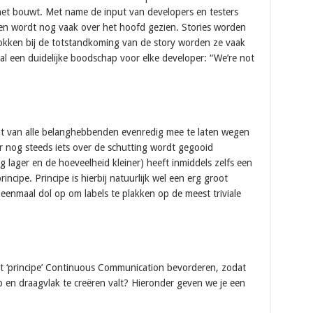
 het bouwt. Met name de input van developers en testers
gen wordt nog vaak over het hoofd gezien. Stories worden
okken bij de totstandkoming van de story worden ze vaak
val een duidelijke boodschap voor elke developer: “We’re not
put van alle belanghebbenden evenredig mee te laten wegen
 er nog steeds iets over de schutting wordt gegooid
 lager en de hoeveelheid kleiner) heeft inmiddels zelfs een
ncipe. Principe is hierbij natuurlijk wel een erg groot
eenmaal dol op om labels te plakken op de meest triviale
it ‘principe’ Continuous Communication bevorderen, zodat
ip en draagvlak te creëren valt? Hieronder geven we je een