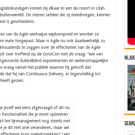
ngsdeskundigen komen bij elkaar in een ski resort in Utah.
buitenwereld. De stenen tafelen die zij meedroegen, kennen
est is geschiedenis.
cipes van de Agile werkwijze wijdverspreid en worden ze
ere mate toegepast. Maar is Agile nu ook daadwerkelijk zo
ekhoudends te zeggen over de effectiviteit van de Agile
oit zeer treffend op de GotoCon met de vraag: “wie van
NLJU
uitgevoerde dubbelblind experimenten en wetenschappelijke
 vraag vanuit het publiek waarom hij gelooft dat
 dat hij van Continuous Delivery, in tegenstelling tot
 heeft gezien.
 je jezelf wel eens afgevraagd of dit nu
de functionaliteit die je moet opleveren
erkt het lijnmanagement nog steeds met
Sear
e je dit niet snel veranderen, maar wil
 effectiever kunt (samen)werken? Lees