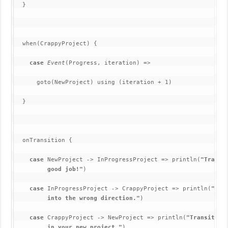
  }
  when(CrappyProject) {
case 
Event
(Progress, iteration) =>
      goto(NewProject) using (iteration + 1)
  }
  onTransition {
case 
NewProject 
-> 
InProgressProject => println(
"Transi
         good job!"
)
case 
InProgressProject 
-> 
CrappyProject => println(
"Tra
         into the wrong direction."
)
case 
CrappyProject 
-> 
NewProject => println(
"Transition
         in your new project."
)