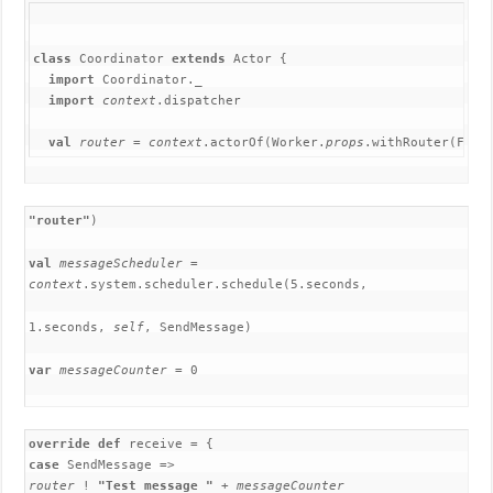
class 
Coordinator 
extends 
Actor {

import 
Coordinator._

import 
context
.dispatcher

val 
router 
= 
context
.actorOf(Worker.
props
.withRouter(From
"router"
)
val
messageScheduler
=
context
.system.scheduler.schedule(5.seconds,
1.seconds,
self
, SendMessage)
var
messageCounter
= 0
override def
receive = {
case
SendMessage =>
router
!
"Test message "
+
messageCounter