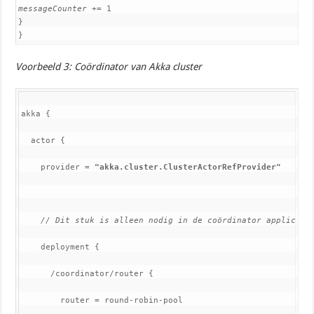
messageCounter
+= 1
}
}
Voorbeeld 3: Coördinator van Akka cluster
akka {
  actor {
    provider = 
"akka.cluster.ClusterActorRefProvider"
// Dit stuk is alleen nodig in de coördinator applicati
deployment {
      /coordinator/router {
        router = round-robin-pool