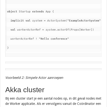
object 
Startup 
extends 
App {

implicit val 
system 
= 
ActorSystem
(
"ExampleActorSystem"
)

val 
workerActorRef 
= 
system
.actorOf(
Props
[Worker])

workerActorRef 
! 
"Hello conference"

}
Voorbeeld 2: Simpele Actor aanroepen
Akka cluster
Bij een cluster start je een aantal nodes op, in dit geval nodes met
de Worker applicatie. Als er vervolgens vanuit de Coördinator een