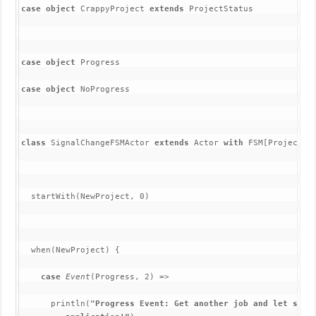
case object 
CrappyProject 
extends 
ProjectStatus
case object 
Progress
case object 
NoProgress
class 
SignalChangeFSMActor 
extends 
Actor 
with 
FSM[ProjectSt
  startWith(NewProject, 0)
  when(NewProject) {
case 
Event
(Progress, 2) =>
      println(
"Progress Event: Get another job and let some