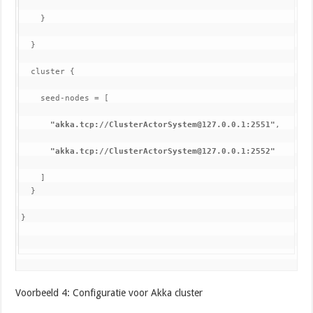
}
  }
  cluster {
    seed-nodes = [
"akka.tcp://ClusterActorSystem@127.0.0.1:2551"
,
"akka.tcp://ClusterActorSystem@127.0.0.1:2552"
]

  }
}
Voorbeeld 4: Configuratie voor Akka cluster