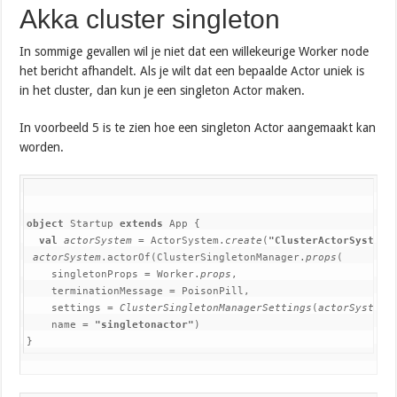
Akka cluster singleton
In sommige gevallen wil je niet dat een willekeurige Worker node
het bericht afhandelt. Als je wilt dat een bepaalde Actor uniek is
in het cluster, dan kun je een singleton Actor maken.
In voorbeeld 5 is te zien hoe een singleton Actor aangemaakt kan
worden.
object 
Startup 
extends 
App {

val 
actorSystem 
= ActorSystem.
create
(
"ClusterActorSystem"
)
actorSystem
.actorOf(ClusterSingletonManager.
props
(

    singletonProps = Worker.
props
,

    terminationMessage = PoisonPill,

    settings = 
ClusterSingletonManagerSettings
(
actorSystem
))
    name = 
"singletonactor"
)

}