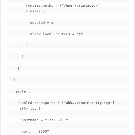
        routees.paths = [
"/user/printactor"
]

        cluster {
          enabled = on
          allow-local-routees = off
        }
      }
    }
  }
  remote {
    enabled-transports = [
"akka.remote.netty.tcp"
]

    netty.tcp {
      hostname = 
"127.0.0.1"
port = 
"2550"