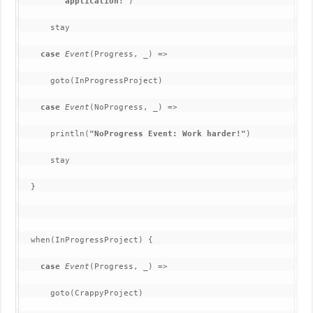
         application!"
)
      stay
case 
Event
(Progress, _) =>
      goto(InProgressProject)
case 
Event
(NoProgress, _) =>
      println(
"NoProgress Event: Work harder!"
)
      stay
  }
  when(InProgressProject) {
case 
Event
(Progress, _) =>
      goto(CrappyProject)