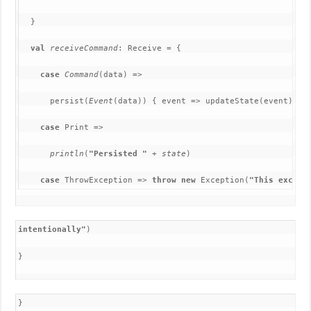
  }

val 
receiveCommand
: Receive = {

case 
Command
(data) =>

      persist(
Event
case 
Print =>

println
(
"Persisted " 
+ 
state
)
case 
ThrowException => 
throw new 
Exception(
"This except
intentionally"
)
}
}