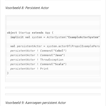
Voorbeeld 8: Persistent Actor
object 
Startup 
extends 
App {

implicit val 
system 
= 
ActorSystem
(
"ExampleActorSystem"
)

val 
persistentActor 
= 
system
.actorOf(
Props
[ExamplePersiste
persistentActor 
! 
Command
(
"Cobol"
)

persistentActor 
! 
Command
(
"Java"
)

persistentActor 
! ThrowException

persistentActor 
! 
Command
(
"Scala"
)

persistentActor 
! Print

}
Voorbeeld 9: Aanroepen persistent Actor