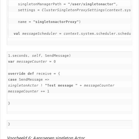
    singletonManagerPath = 
"/user/singletonactor"
,

    settings = 
ClusterSingletonProxySettings
(
context
.system)
    name = 
"singletonactorProxy"
)

val 
messageScheduler 
= 
context
.system.scheduler.schedule(
1.seconds,
self
, SendMessage)
var
messageCounter
= 0
override def
receive = {
case
SendMessage =>
singletonActor
!
"Test message "
+
messageCounter
messageCounter
+= 1
}
}
Voorbeeld 6: Aanroepen singleton Actor