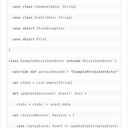
case class 
Command(data: String)

case class 
Event(data: String)

case object 
ThrowException

case object 
Print

}

class 
ExamplePersistentActor 
extends 
PersistentActor {

override def 
persistenceId = 
"ExamplePersistentActor"

var 
state 
= 
List
.
empty
[String]

def 
updateState(event: Event): Unit =

state 
= 
state 
val 
receiveRecover
: Receive = {

case 
replayEvent: Event => updateState(replayEvent)
