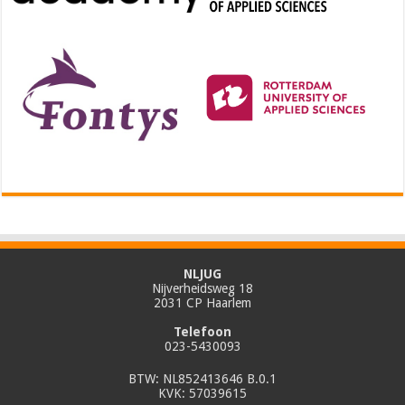
NLJUG
Nijverheidsweg 18
2031 CP Haarlem
Telefoon
023-5430093
BTW: NL852413646 B.0.1
KVK: 57039615