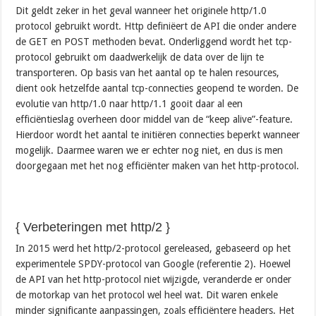
Dit geldt zeker in het geval wanneer het originele http/1.0
protocol gebruikt wordt. Http definiëert de API die onder andere
de GET en POST methoden bevat. Onderliggend wordt het tcp-
protocol gebruikt om daadwerkelijk de data over de lijn te
transporteren. Op basis van het aantal op te halen resources,
dient ook hetzelfde aantal tcp-connecties geopend te worden. De
evolutie van http/1.0 naar http/1.1 gooit daar al een
efficiëntieslag overheen door middel van de “keep alive”-feature.
Hierdoor wordt het aantal te initiëren connecties beperkt wanneer
mogelijk. Daarmee waren we er echter nog niet, en dus is men
doorgegaan met het nog efficiënter maken van het http-protocol.
{ Verbeteringen met http/2 }
In 2015 werd het http/2-protocol gereleased, gebaseerd op het
experimentele SPDY-protocol van Google (referentie 2). Hoewel
de API van het http-protocol niet wijzigde, veranderde er onder
de motorkap van het protocol wel heel wat. Dit waren enkele
minder significante aanpassingen, zoals efficiëntere headers. Het