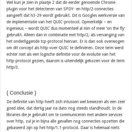
Wel kun je zien in plaatje 2 dat de eerder genoemde Chrome-
plugin voor het detecteren van SPDY- en http/2-connecties
aangeeft dat h3-29 wordt gebruikt. Dit is Googles werkversie van
de implementatie van het QUIC-protocol. Opmerkelijk – en
ingenieus – wordt QUIC dus momenteel al min of meer ‘on the fly’
gebruikt. Alleen dan in combinatie met http/2, als vervanging van
het onderliggende tcp-protocol hiervan. Er is dan ook overwogen
om dit concept als http-over-QUIC te definiëren. Deze term werd
echter niet als een logische definitie voor de evolutie van het
http-protocol gezien, daarom is uiteindelijk gekozen voor de term
http/3.
{ Conclusie }
De definitie van http heeft zich intussen wel bewezen als een zeer
goed idee, dat dertig jaar na dato nog steeds standhoudt. In de
libraries die je gebruikt om te communiceren met andere services
over http, zul je in bijna alle gevallen nog connecties opzetten die
gebaseerd zijn op het http/1.1-protocol. Daar is helemaal niets