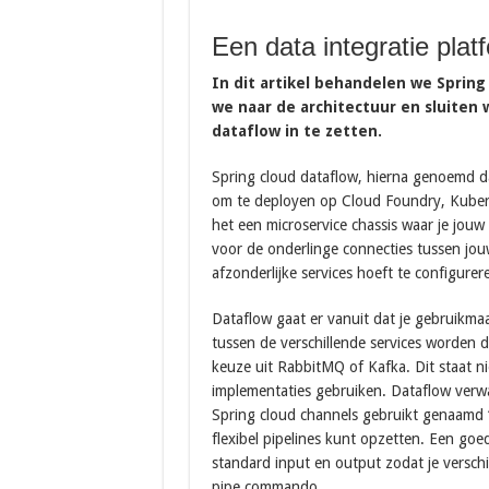
Een data integratie pla
In dit artikel behandelen we Spring
we naar de architectuur en sluiten
dataflow in te zetten.
Spring cloud dataflow, hierna genoemd dat
om te deployen op Cloud Foundry, Kuberne
het een microservice chassis waar je jouw
voor de onderlinge connecties tussen jouw
afzonderlijke services hoeft te configurer
Dataflow gaat er vanuit dat je gebruikmaa
tussen de verschillende services worden
keuze uit RabbitMQ of Kafka. Dit staat ni
implementaties gebruiken. Dataflow verwa
Spring cloud channels gebruikt genaamd “
flexibel pipelines kunt opzetten. Een goed
standard input en output zodat je versch
pipe commando.