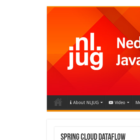
About NLJUG
Video
Me
Spring cloud dataflow