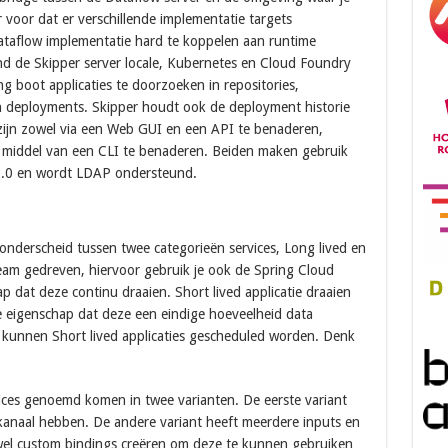
r voor dat er verschillende implementatie targets
aflow implementatie hard te koppelen aan runtime
 de Skipper server locale, Kubernetes en Cloud Foundry
ng boot applicaties te doorzoeken in repositories,
n deployments. Skipper houdt ook de deployment historie
 zijn zowel via een Web GUI en een API te benaderen,
r middel van een CLI te benaderen. Beiden maken gebruik
 2.0 en wordt LDAP ondersteund.
onderscheid tussen twee categorieën services, Long lived en
Stream gedreven, hiervoor gebruik je ook de Spring Cloud
 dat deze continu draaien. Short lived applicatie draaien
de eigenschap dat deze een eindige hoeveelheid data
kunnen Short lived applicaties gescheduled worden. Denk
vices genoemd komen in twee varianten. De eerste variant
kanaal hebben. De andere variant heeft meerdere inputs en
 wel custom bindings creëren om deze te kunnen gebruiken