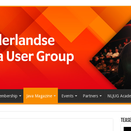
mbership
Java Magazine
Events
Partners
NLJUG Acad
Tease