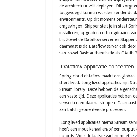
de architectuur wilt deployen. Dit zorgt e
toegevoegd kunnen worden zonder de dat
environments. Op dit moment ondersteund
omgevingen. Skipper stelt je in staat Spri
installeren, upgraden en terugdraaien va
bij. Zowel de Dataflow server en Skipper
daarnaast is de Dataflow server ook doo
van zowel Basic authenticatie als OAuth
Dataflow applicatie concepten
Spring cloud dataflow maakt een globaal 
short lived. Long lived applicaties zijn 
Stream library. Deze hebben de eigenschap
een vaste tijd. Deze applicaties hebben 
verwerken en daarna stoppen. Daarnaast 
aan batch georiënteerde processen.
Long lived applicaties hierna Stream ser
heeft een input kanaal en/of een output 
outputs. Voor de laatste variant moet je