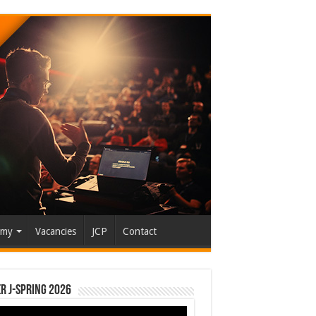
emy
Vacancies
JCP
Contact
r J-Spring 2026