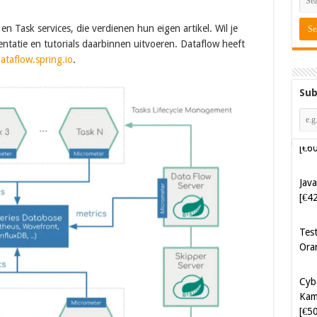
s en Task services, die verdienen hun eigen artikel. Wil je
tatie en tutorials daarbinnen uitvoeren. Dataflow heeft
dataflow.spring.io
.
Sub
Java
[€4
Tes
Ora
Cyb
Kam
[€5
Cyb