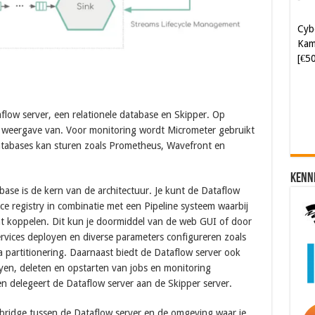
Kam
[€5
Soft
[€6
flow server, een relationele database en Skipper. Op
e weergave van. Voor monitoring wordt Micrometer gebruikt
 databases kan sturen zoals Prometheus, Wavefront en
Kenn
ase is de kern van de architectuur. Je kunt de Dataflow
ice registry in combinatie met een Pipeline systeem waarbij
unt koppelen. Dit kun je doormiddel van de web GUI of door
rvices deployen en diverse parameters configureren zoals
a partitionering. Daarnaast biedt de Dataflow server ook
oyen, deleten en opstarten van jobs en monitoring
n delegeert de Dataflow server aan de Skipper server.
 bridge tussen de Dataflow server en de omgeving waar je