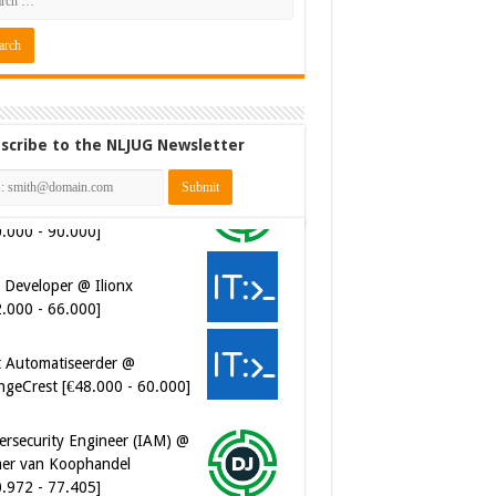
scribe to the NLJUG Newsletter
 Developer @ Ilionx
2.000 - 66.000]
t Automatiseerder @
ngeCrest [€48.000 - 60.000]
ersecurity Engineer (IAM) @
er van Koophandel
0.972 - 77.405]
ersecurity CIAM Engineer @