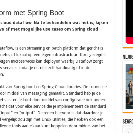
tform met Spring Boot
 cloud dataflow. Na te behandelen wat het is, kijken
 we af met mogelijke use cases om Spring cloud
aflow, is een streaming en batch platform dat gericht is
tes of lokaal op een eigen infrastructuur. Kort gezegd is
NLJU
 eigen microservices kan deployen waarbij Dataflow zorgt
 services zodat je dit niet zelf handmatig of in de
en.
kt van Spring boot en Spring Cloud libraries. De connectie
 door middel van messaging gemaakt. Standard heb je de
et vast en je kunt door middel van configuratie ook andere
cht dat voor elke service die je implementeert de standard
input” en “output”. De reden hiervoor is dat daardoor je
 vergelijk zou zijn met Linux utilities, die hebben ook een
Sear
illende tools aan elkaar kunt koppelen door middel van het