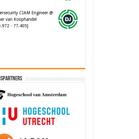
er van Koophandel
0.972 - 77.405]
ware Architect @ Ilionx
0.000 - 90.000]
ispartners