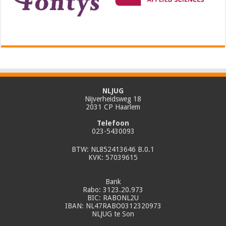
NLJUG
Nijverheidsweg 18
2031 CP Haarlem
Telefoon
023-5430093
BTW: NL852413646 B.0.1
KVK: 57039615
Bank
Rabo: 3123.20.973
BIC: RABONL2U
IBAN: NL47RABO0312320973
NLJUG te Son