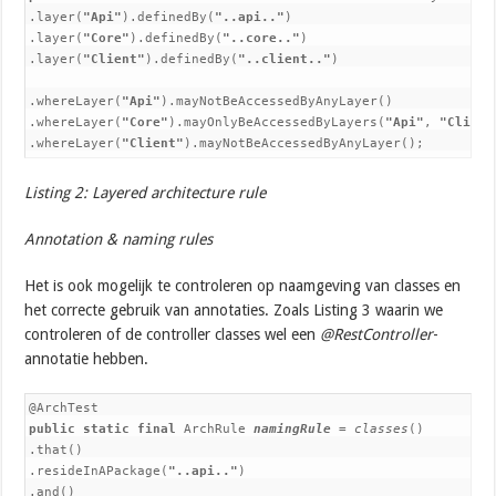
.layer(
"Api"
).definedBy(
"..api.."
)

.layer(
"Core"
).definedBy(
"..core.."
)

.layer(
"Client"
).definedBy(
"..client.."
)

.whereLayer(
"Api"
).mayNotBeAccessedByAnyLayer()

.whereLayer(
"Core"
).mayOnlyBeAccessedByLayers(
"Api"
, 
"Client
.whereLayer(
"Client"
).mayNotBeAccessedByAnyLayer();
Listing 2: Layered architecture rule
Annotation & naming rules
Het is ook mogelijk te controleren op naamgeving van classes en
het correcte gebruik van annotaties. Zoals Listing 3 waarin we
controleren of de controller classes wel een
@RestController
-
annotatie hebben.
public static final 
ArchRule 
namingRule 
= 
classes
()

.that()

.resideInAPackage(
"..api.."
)

.and()
