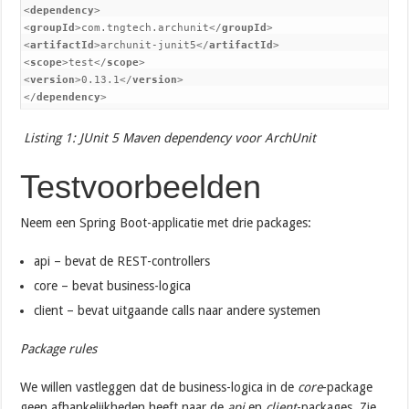
<
dependency
>

<
groupId
>com.tngtech.archunit</
groupId
>

<
artifactId
>archunit-junit5</
artifactId
>

<
scope
>test</
scope
>

<
version
>0.13.1</
version
>

</
dependency
>
Listing 1: JUnit 5 Maven dependency voor ArchUnit
Testvoorbeelden
Neem een Spring Boot-applicatie met drie packages:
api – bevat de REST-controllers
core – bevat business-logica
client – bevat uitgaande calls naar andere systemen
Package rules
We willen vastleggen dat de business-logica in de
core
-package
geen afhankelijkheden heeft naar de
api
en
client
-packages. Zie