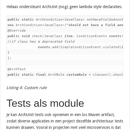
Helaas ondersteunt ArchUnit (nog) geen lambda-style declaraties.
public static 
ArchCondition<JavaClass> 
notHaveFieldsAnnotate
new 
ArchCondition<JavaClass>(
"should not have a field annota
public void 
check(JavaClass 
item
, ConditionEvents 
events
//if class has a deprecated field
events
.add(SimpleConditionEvent.
violated
(
item
}

};

public static final 
ArchRule 
customRule 
= 
classes
().should(
n
Listing 4: Custom rule
Tests als module
Je kan ArchUnit-tests ook opnemen in een los Maven artifact,
zodat diverse applicaties in een project dezelfde architectuur tests
kunnen draaien. Vooral in projecten met veel microservices is dat