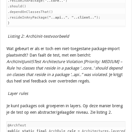
.resideInAPackage(
"..core.."
)

.should()

.dependOnClassesThat()

.resideInAnyPackage(
"..api.."
, 
"..client.."
);

}
Listing 2: ArchUnit-testvoorbeeld
Wat gebeurt er als er toch een niet-toegestane package-import
plaatsvindt? Dan faalt de test, met een bericht:
ArchUnitJunit5Test Architecture Violation [Priority: MEDIUM] –
Rule ‘no classes that reside in a package ‘..core..’ should depend
on classes that reside in a package ‘..api..” was violated.
Je krijgt
dus heel snel feedback over overtreden regels.
Layer rules
Je kunt packages ook groeperen in layers. Op deze manier breng
je de test op een abstracter/gelaagder niveau. Zie listing 2.
public static final 
ArchRule 
rule 
= Architectures.
layeredArc