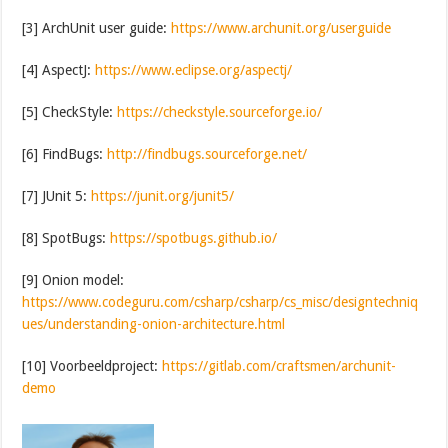
[3] ArchUnit user guide:
https://www.archunit.org/userguide
[4] AspectJ:
https://www.eclipse.org/aspectj/
[5] CheckStyle:
https://checkstyle.sourceforge.io/
[6] FindBugs:
http://findbugs.sourceforge.net/
[7] JUnit 5:
https://junit.org/junit5/
[8] SpotBugs:
https://spotbugs.github.io/
[9] Onion model:
https://www.codeguru.com/csharp/csharp/cs_misc/designtechniq
ues/understanding-onion-architecture.html
[10] Voorbeeldproject:
https://gitlab.com/craftsmen/archunit-
demo