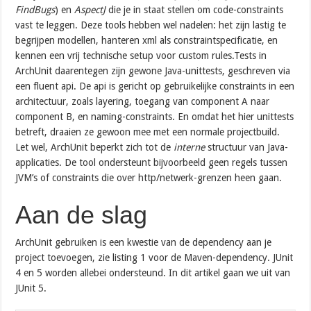
FindBugs
) en
AspectJ
die je in staat stellen om code-constraints
vast te leggen. Deze tools hebben wel nadelen: het zijn lastig te
begrijpen modellen, hanteren xml als constraintspecificatie, en
kennen een vrij technische setup voor custom rules.Tests in
ArchUnit daarentegen zijn gewone Java-unittests, geschreven via
een fluent api. De api is gericht op gebruikelijke constraints in een
architectuur, zoals layering, toegang van component A naar
component B, en naming-constraints. En omdat het hier unittests
betreft, draaien ze gewoon mee met een normale projectbuild.
Let wel, ArchUnit beperkt zich tot de
interne
structuur van Java-
applicaties. De tool ondersteunt bijvoorbeeld geen regels tussen
JVM’s of constraints die over http/netwerk-grenzen heen gaan.
Aan de slag
ArchUnit gebruiken is een kwestie van de dependency aan je
project toevoegen, zie listing 1 voor de Maven-dependency. JUnit
4 en 5 worden allebei ondersteund. In dit artikel gaan we uit van
JUnit 5.