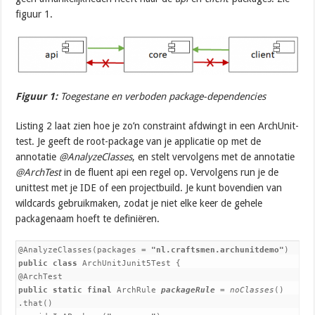
figuur 1.
Figuur 1:
Toegestane en verboden package-dependencies
Listing 2 laat zien hoe je zo’n constraint afdwingt in een ArchUnit-
test. Je geeft de root-package van je applicatie op met de
annotatie
@AnalyzeClasses
, en stelt vervolgens met de annotatie
@ArchTest
in de fluent api een regel op. Vervolgens run je de
unittest met je IDE of een projectbuild. Je kunt bovendien van
wildcards gebruikmaken, zodat je niet elke keer de gehele
packagenaam hoeft te definiëren.
@AnalyzeClasses(packages = 
"nl.craftsmen.archunitdemo"
public class 
ArchUnitJunit5Test {

public static final 
ArchRule 
packageRule 
= 
noClasses
()

.that()
