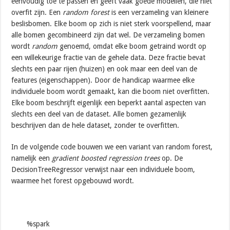
eenvoudig toe te passen en geeft vaak goede modellen, die niet
overfit zijn. Een
random forest
is een verzameling van kleinere
beslisbomen. Elke boom op zich is niet sterk voorspellend, maar
alle bomen gecombineerd zijn dat wel. De verzameling bomen
wordt
random
genoemd, omdat elke boom getraind wordt op
een willekeurige fractie van de gehele data. Deze fractie bevat
slechts een paar rijen (huizen) en ook maar een deel van de
features (eigenschappen). Door de handicap waarmee elke
individuele boom wordt gemaakt, kan die boom niet overfitten.
Elke boom beschrijft eigenlijk een beperkt aantal aspecten van
slechts een deel van de dataset. Alle bomen gezamenlijk
beschrijven dan de hele dataset, zonder te overfitten.
In de volgende code bouwen we een variant van random forest,
namelijk een
gradient boosted regression trees
op. De
DecisionTreeRegressor verwijst naar een individuele boom,
waarmee het forest opgebouwd wordt.
%spark