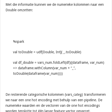
Met die informatie kunnen we de numerieke kolommen naar een
Double omzetten:
%spark
val toDouble = udf[Double, Int]( _.toDouble)
val df_double = vars_num.foldLeft(df)((dataframe, var_num)
=> dataframe.withColumn(var_num + “_”,
toDouble(dataframe(var_num))))
De resterende categorische kolommen (vars_categ) transformeren
we naar een one hot encoding met behulp van een pipeline. De
numerieke waarden en de vectoren van de one hot encodings
worden tenslotte tot één lange feature vector omgezet.