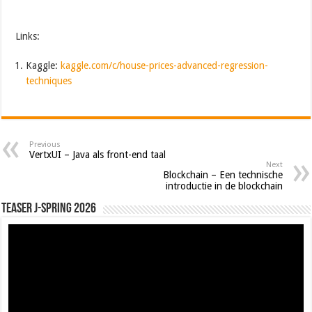
Links:
Kaggle:
kaggle.com/c/house-prices-advanced-regression-
techniques
Previous
VertxUI – Java als front-end taal
Next
Blockchain – Een technische
introductie in de blockchain
Teaser J-Spring 2026