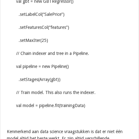
val gbt = new GBTRegressor()
.setLabelCol(“SalePrice”)
.setFeaturesCol(“features”)
.setMaxIter(25)
// Chain indexer and tree in a Pipeline.
val pipeline = new Pipeline()
.setStages(Array(gbt))
// Train model. This also runs the indexer.
val model = pipeline.fit(trainingData)
Kenmerkend aan data science vraagstukken is dat er niet één
model altijd het beste werkt. Er zijn altijd verschillende