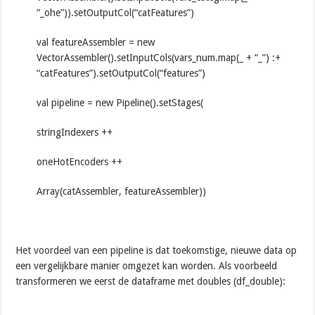
“_ohe”)).setOutputCol(“catFeatures”)
val featureAssembler = new
VectorAssembler().setInputCols(vars_num.map(_ + “_”) :+
“catFeatures”).setOutputCol(“features”)
val pipeline = new Pipeline().setStages(
stringIndexers ++
oneHotEncoders ++
Array(catAssembler, featureAssembler))
Het voordeel van een pipeline is dat toekomstige, nieuwe data op
een vergelijkbare manier omgezet kan worden. Als voorbeeld
transformeren we eerst de dataframe met doubles (df_double):