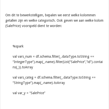
Om dit te bewerkstelligen, bepalen we eerst welke kolommen
getallen zijn en welke categorisch. Ook geven we aan welke kolom
(SalePrice) voorspeld dient te worden:
%spark
val vars_num = df.schema.filter(_.dataType.toString ==
“IntegerType”).map(_.name).filter(List(“SalePrice”,”id”).contai
ns(_)).toArray
val vars_categ = df.schema.filter(_.dataType.toString ==
“StringType”).map(_.name).toArray
val var_y = “SalePrice”