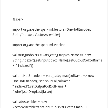
%spark
import org.apache.spark.ml.feature.{OneHotEncoder,
StringIndexer, VectorAssembler}
import org.apache.spark.ml.Pipeline
val stringIndexers = vars_categ.map(colName => new
StringIndexer().setInputCol(colName).setOutputCol(colName
+ “_indexed”))
val oneHotEncoders = vars_categ.map(colName => new
OneHotEncoder().setInputCol(colName +
“_indexed”).setOutputCol(colName +
“_ohe”).setDropLast(false))
val catAssembler = new
VectorAssembler().setInputCols(vars_categ.map(_ +