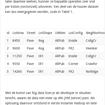
talen daarmee werken, kunnen ze bepaalde operaties zeer snel
per kolom (vectorized) uitvoeren. Een deel van de huizen dataset
kan dus weergegeven worden, zoals in Tabel 1.
id
LotArea
Street
LotShape
Utilities
LotConfig
Neighborhoo
1
8450
Pave
Reg
AllPub
Inside
CollgCr
2
9600
Pave
Reg
AllPub
FR2
Veenker
3
11250
Pave
IR1
AllPub
Inside
CollgCr
4
9550
Pave
IR1
AllPub
Corner
Crawfor
5
14260
Pave
IR1
AllPub
FR2
NoRidge
Met de komst van ‘big data’ kom je als developer in situaties
terecht, waarin de data niet meer op één JVM (server) past. Als
oplossing daarvoor ontstond in eerste instantie Hadoop en later