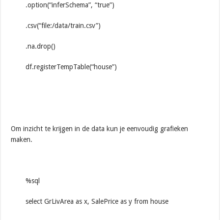
.option(“inferSchema”, “true”)
.csv(“file:/data/train.csv”)
.na.drop()
df.registerTempTable(“house”)
Om inzicht te krijgen in de data kun je eenvoudig grafieken
maken.
%sql
select GrLivArea as x, SalePrice as y from house