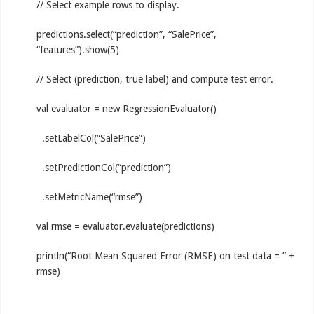
// Select example rows to display.
predictions.select(“prediction”, “SalePrice”,
“features”).show(5)
// Select (prediction, true label) and compute test error.
val evaluator = new RegressionEvaluator()
.setLabelCol(“SalePrice”)
.setPredictionCol(“prediction”)
.setMetricName(“rmse”)
val rmse = evaluator.evaluate(predictions)
println(“Root Mean Squared Error (RMSE) on test data = ” +
rmse)