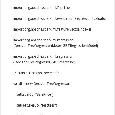
import org.apache.spark.ml.Pipeline
import org.apache.spark.ml.evaluation.RegressionEvaluator
import org.apache.spark.ml.feature.VectorIndexer
import org.apache.spark.ml.regression.
{DecisionTreeRegressionModel,GBTRegressionModel}
import org.apache.spark.ml.regression.
{DecisionTreeRegressor,GBTRegressor}
// Train a DecisionTree model.
val dt = new DecisionTreeRegressor()
.setLabelCol(“SalePrice”)
.setFeaturesCol(“features”)