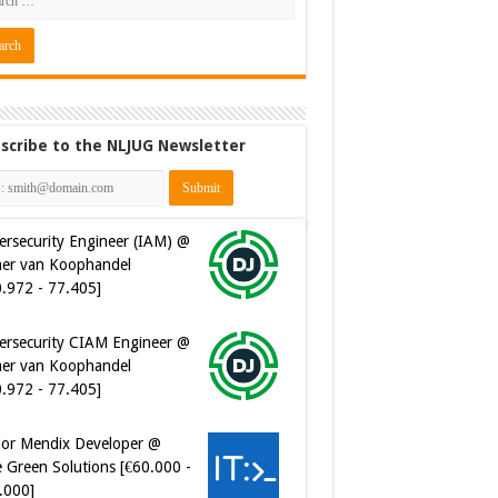
scribe to the NLJUG Newsletter
ersecurity Engineer (IAM) @
er van Koophandel
0.972 - 77.405]
ersecurity CIAM Engineer @
er van Koophandel
0.972 - 77.405]
ior Mendix Developer @
 Green Solutions [€60.000 -
.000]
tware Developer - Marketing
omation @ Just Eat
eaway.com [€50.000 -