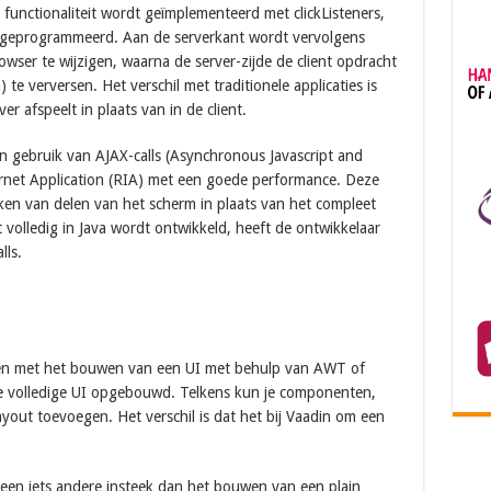
functionaliteit wordt geïmplementeerd met clickListeners,
geprogrammeerd. Aan de serverkant wordt vervolgens
ser te wijzigen, waarna de server-zijde de client opdracht
te verversen. Het verschil met traditionele applicaties is
er afspeelt in plaats van in de client.
n gebruik van AJAX-calls (Asynchronous Javascript and
net Application (RIA) met een goede performance. Deze
en van delen van het scherm in plaats van het compleet
volledig in Java wordt ontwikkeld, heeft de ontwikkelaar
lls.
ijken met het bouwen van een UI met behulp van AWT of
e volledige UI opgebouwd. Telkens kun je componenten,
ayout toevoegen. Het verschil is dat het bij Vaadin om een
een iets andere insteek dan het bouwen van een plain