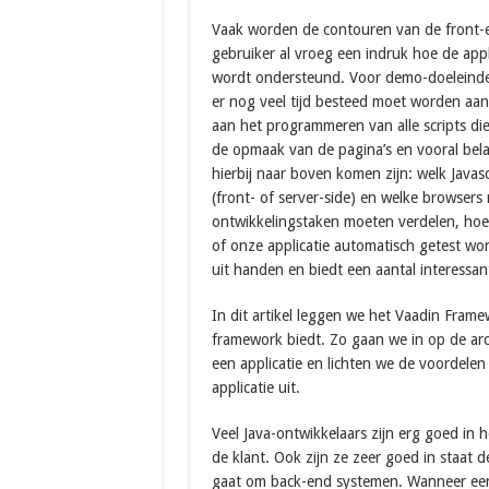
Vaak worden de contouren van de front-en
gebruiker al vroeg een indruk hoe de applic
wordt ondersteund. Voor demo-doeleinden 
er nog veel tijd besteed moet worden aan 
aan het programmeren van alle scripts d
de opmaak van de pagina’s en vooral bela
hierbij naar boven komen zijn: welk Javas
(front- of server-side) en welke browse
ontwikkelingstaken moeten verdelen, ho
of onze applicatie automatisch getest wo
uit handen en biedt een aantal interessan
In dit artikel leggen we het Vaadin Fram
framework biedt. Zo gaan we in op de arc
een applicatie en lichten we de voordelen
applicatie uit.
Veel Java-ontwikkelaars zijn erg goed in
de klant. Ook zijn ze zeer goed in staat d
gaat om back-end systemen. Wanneer een 