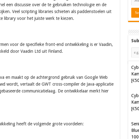
snel een discussie over de te gebruiken technologie en de
jken. Veel scripting libraries schieten als paddenstoelen uit
e library voor het juiste werk te kiezen.
Sub
Cyb
men voor de specifieke front-end ontwikkeling is er Vaadin,
Kam
keld door Vaadin Ltd uit Finland.
[€5
Cyb
Kam
 Java en maakt op de achtergrond gebruik van Google Web
[€5
wd wordt, vertaalt de GWT cross-compiler de Java-applicatie
gebaseerde communicatielaag. De ontwikkelaar merkt hier
Sen
Blue
100
ikkeling heeft de volgende grote voordelen:
Sof
Aut
Tak