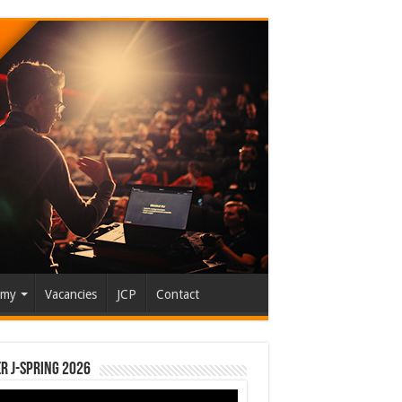
emy
Vacancies
JCP
Contact
r J-Spring 2026