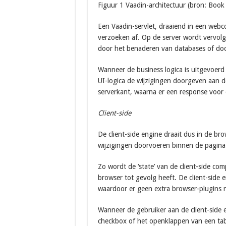
Figuur 1 Vaadin-architectuur (bron: Book
Een Vaadin-servlet, draaiend in een web
verzoeken af. Op de server wordt vervolg
door het benaderen van databases of doo
Wanneer de business logica is uitgevoerd
UI-logica de wijzigingen doorgeven aan d
serverkant, waarna er een response voor
Client-side
De client-side engine draait dus in de b
wijzigingen doorvoeren binnen de pagina
Zo wordt de ‘state’ van de client-side c
browser tot gevolg heeft. De client-side 
waardoor er geen extra browser-plugins n
Wanneer de gebruiker aan de client-side e
checkbox of het openklappen van een tabe