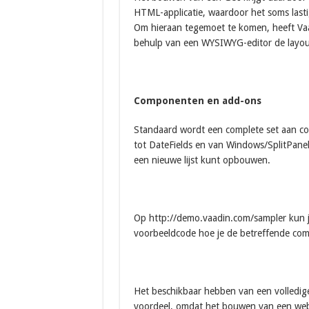
HTML-applicatie, waardoor het soms lastig
Om hieraan tegemoet te komen, heeft Vaad
behulp van een WYSIWYG-editor de layout
Componenten en add-ons
Standaard wordt een complete set aan c
tot DateFields en van Windows/SplitPanels
een nieuwe lijst kunt opbouwen.
Op http://demo.vaadin.com/sampler kun j
voorbeeldcode hoe je de betreffende co
Het beschikbaar hebben van een volledig
voordeel, omdat het bouwen van een weba