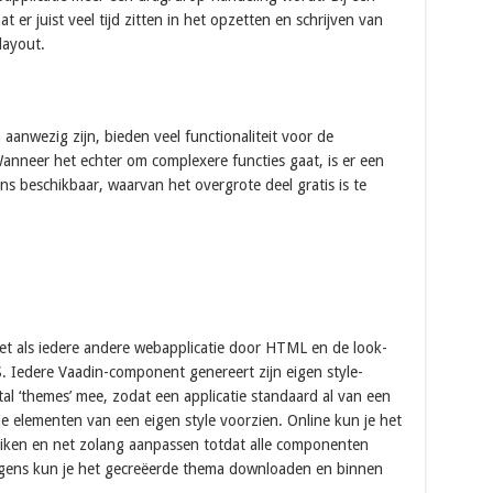
t er juist veel tijd zitten in het opzetten en schrijven van
layout.
anwezig zijn, bieden veel functionaliteit voor de
nneer het echter om complexere functies gaat, is er een
s beschikbaar, waarvan het overgrote deel gratis is te
t als iedere andere webapplicatie door HTML en de look-
. Iedere Vaadin-component genereert zijn eigen style-
al ‘themes’ mee, zodat een applicatie standaard al van een
 je elementen van een eigen style voorzien. Online kun je het
ken en net zolang aanpassen totdat alle componenten
olgens kun je het gecreëerde thema downloaden en binnen