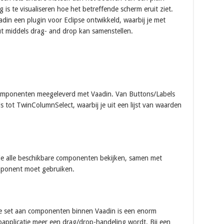
 is te visualiseren hoe het betreffende scherm eruit ziet.
in een plugin voor Eclipse ontwikkeld, waarbij je met
 middels drag- and drop kan samenstellen.
omponenten meegeleverd met Vaadin. Van Buttons/Labels
 tot TwinColumnSelect, waarbij je uit een lijst van waarden
e alle beschikbare componenten bekijken, samen met
mponent moet gebruiken.
e set aan componenten binnen Vaadin is een enorm
pplicatie meer een drag/drop-handeling wordt. Bij een