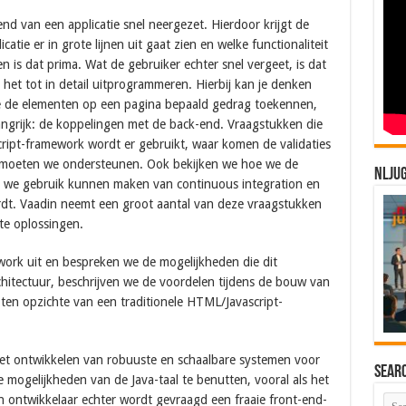
d van een applicatie snel neergezet. Hierdoor krijgt de
atie er in grote lijnen uit gaat zien en welke functionaliteit
is dat prima. Wat de gebruiker echter snel vergeet, is dat
het tot in detail uitprogrammeren. Hierbij kan je denken
ie de elementen op een pagina bepaald gedrag toekennen,
ngrijk: de koppelingen met de back-end. Vraagstukken die
cript-framework wordt er gebruikt, waar komen de validaties
rs moeten we ondersteunen. Ook bekijken we hoe we de
NLJU
e we gebruik kunnen maken van continuous integration en
rdt. Vaadin neemt een groot aantal van deze vraagstukken
te oplossingen.
ework uit en bespreken we de mogelijkheden die dit
hitectuur, beschrijven we de voordelen tijdens de bouw van
 ten opzichte van een traditionele HTML/Javascript-
 het ontwikkelen van robuuste en schaalbare systemen voor
Sear
e mogelijkheden van de Java-taal te benutten, vooral als het
ontwikkelaar echter wordt gevraagd een fraaie front-end-