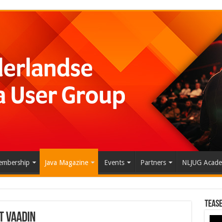
mbership
Java Magazine
Events
Partners
NLJUG Acad
Tease
t Vaadin