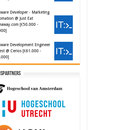
000]
tware Development Engineer
est @ Cerios [€61.000 -
.000]
ispartners