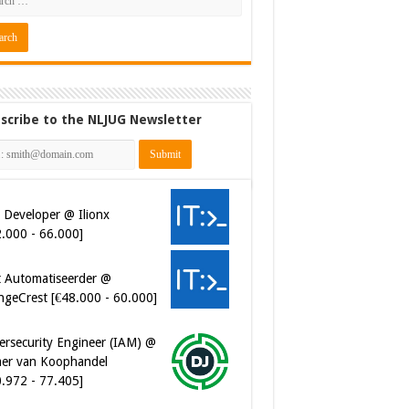
scribe to the NLJUG Newsletter
 Developer @ Ilionx
2.000 - 66.000]
t Automatiseerder @
ngeCrest [€48.000 - 60.000]
ersecurity Engineer (IAM) @
er van Koophandel
0.972 - 77.405]
ersecurity CIAM Engineer @