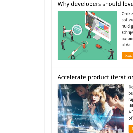
Why developers should love 
Ontket
softwa
huidig
schrij
automa
al dat
Read
Accelerate product iterati
Re
bu
ra
di
AP
of