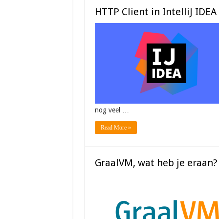
HTTP Client in IntelliJ IDEA
nog veel …
Read More »
GraalVM, wat heb je eraan?