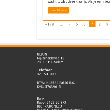
wacht totdat deze klaar is. Als je een ni
Read More »
7
« First
...
«
5
6
8
9
NLJUG
Nijverheidsweg 18
2031 CP Haarlem
Telefoon
023-5430093
BTW: NL852413646 B.0.1
KVK: 57039615
Bank
Rabo: 3123.20.973
BIC: RABONL2U