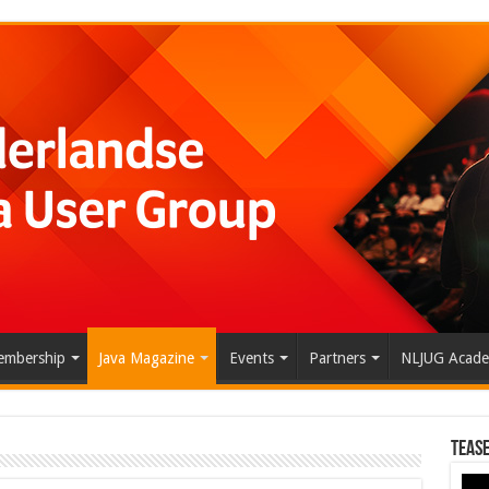
mbership
Java Magazine
Events
Partners
NLJUG Acad
Tease