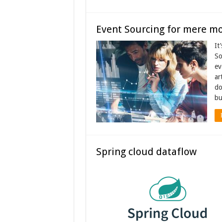
Event Sourcing for mere mo
It
So
ev
ar
do
bu
Spring cloud dataflow