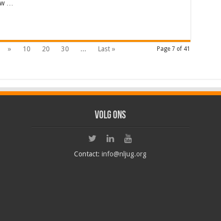
euw …
»
10
20
30
...
Last »
Page 7 of 41
Volg ons
Contact:
info@nljug.org