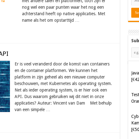
met andere talen en platformen, toch zijn er
nog wel een paar punten waar het nog een
achterstand heeft op native applicaties. Met
name als het om opstarttijd …
Sub
API
Er is veel veranderd door de komst van containers
Java
en de container platformen. We kunnen het
[€4
platform in zijn geheel als een nieuwe computer
beschouwen, met Kubernetes als operating system.
Tes
Net als ieder operating system, is er hier ook een
Ora
API. Dus waarom gebruiken wij dit niet in onze
applicaties? Auteur: Vincent van Dam Met behulp
van een simpele …
Cyb
Kam
[€5
Cyb