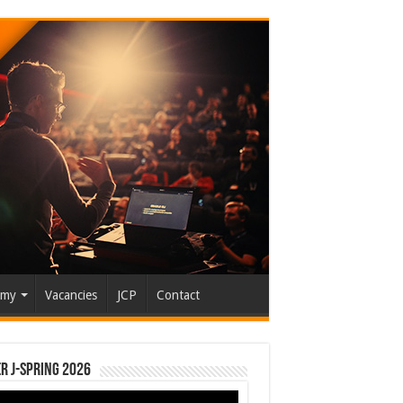
emy
Vacancies
JCP
Contact
r J-Spring 2026