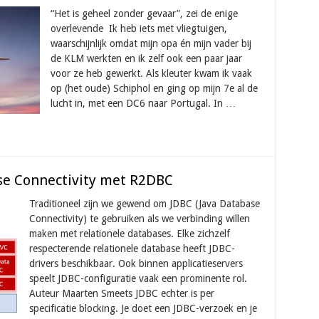
“Het is geheel zonder gevaar”, zei de enige
overlevende Ik heb iets met vliegtuigen,
waarschijnlijk omdat mijn opa én mijn vader bij
de KLM werkten en ik zelf ook een paar jaar
voor ze heb gewerkt. Als kleuter kwam ik vaak
op (het oude) Schiphol en ging op mijn 7e al de
lucht in, met een DC6 naar Portugal. In …
se Connectivity met R2DBC
Traditioneel zijn we gewend om JDBC (Java Database
Connectivity) te gebruiken als we verbinding willen
maken met relationele databases. Elke zichzelf
respecterende relationele database heeft JDBC-
drivers beschikbaar. Ook binnen applicatieservers
speelt JDBC-configuratie vaak een prominente rol.
Auteur Maarten Smeets JDBC echter is per
specificatie blocking. Je doet een JDBC-verzoek en je