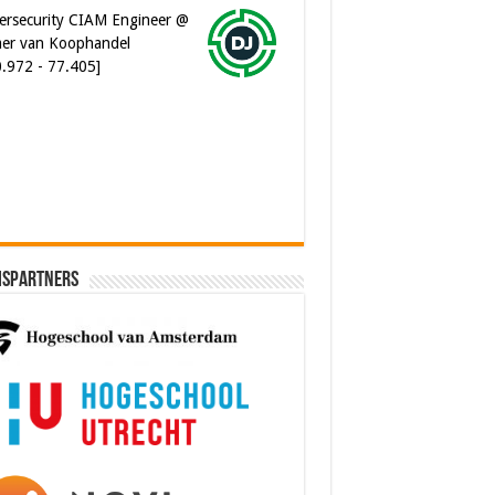
er van Koophandel
0.972 - 77.405]
ware Architect @ Ilionx
0.000 - 90.000]
ispartners