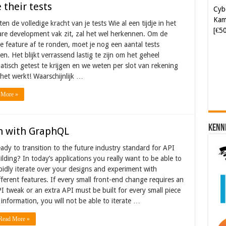
their tests
Kam
[€5
en de volledige kracht van je tests Wie al een tijdje in het
re development vak zit, zal het wel herkennen. Om de
e feature af te ronden, moet je nog een aantal tests
Soft
ven. Het blijkt verrassend lastig te zijn om het geheel
[€6
tisch getest te krijgen en we weten per slot van rekening
 het werkt! Waarschijnlijk …
 More »
Kenn
on with GraphQL
ady to transition to the future industry standard for API
ilding? In today’s applications you really want to be able to
pidly iterate over your designs and experiment with
fferent features. If every small front-end change requires an
I tweak or an extra API must be built for every small piece
 information, you will not be able to iterate …
Read More »